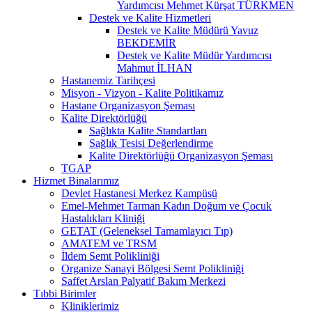
Yardımcısı Mehmet Kürşat TÜRKMEN
Destek ve Kalite Hizmetleri
Destek ve Kalite Müdürü Yavuz
BEKDEMİR
Destek ve Kalite Müdür Yardımcısı
Mahmut İLHAN
Hastanemiz Tarihçesi
Misyon - Vizyon - Kalite Politikamız
Hastane Organizasyon Şeması
Kalite Direktörlüğü
Sağlıkta Kalite Standartları
Sağlık Tesisi Değerlendirme
Kalite Direktörlüğü Organizasyon Şeması
TGAP
Hizmet Binalarımız
Devlet Hastanesi Merkez Kampüsü
Emel-Mehmet Tarman Kadın Doğum ve Çocuk
Hastalıkları Kliniği
GETAT (Geleneksel Tamamlayıcı Tıp)
AMATEM ve TRSM
İldem Semt Polikliniği
Organize Sanayi Bölgesi Semt Polikliniği
Saffet Arslan Palyatif Bakım Merkezi
Tıbbi Birimler
Kliniklerimiz