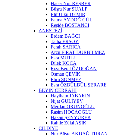
Hacer Nur REŞBER
Büşra Nur SUALP
Elif Ülkü DEMİR
Fatma AYDOĞ GÜL
Reşide BOSTANCI
ANESTEZİ
Erdem BAĞCI
Talha ERSOY
Ferah SARICA
Arzu FIRAT DURBİLMEZ
Esra MUTLU
Dilek KOCA
Rıza Berat ÖZDOĞAN
Osman ÇEVİK
Ebru SÖNMEZ
Esra ÖZBÜLBÜL ŞERARE
BEYİN CERRAHİ
Haytham JABARIN
Nıjat GULİYEV
Merdan ORUNOĞLU
Rasim HOCAOĞLU
Hakan ŞENYÜREK
Rahile Zülal AŞIK
CİLDİYE
Nur Büşra AKDAĞ TURAN