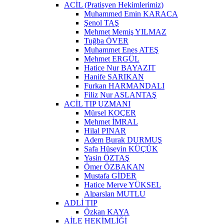
ACİL (Pratisyen Hekimlerimiz)
Muhammed Emin KARACA
Şenol TAŞ
Mehmet Memiş YILMAZ
Tuğba ÖVER
Muhammet Enes ATEŞ
Mehmet ERGÜL
Hatice Nur BAYAZIT
Hanife SARIKAN
Furkan HARMANDALI
Filiz Nur ASLANTAŞ
ACİL TIP UZMANI
Mürsel KOÇER
Mehmet İMRAL
Hilal PINAR
Adem Burak DURMUŞ
Safa Hüseyin KÜÇÜK
Yasin ÖZTAŞ
Ömer ÖZBAKAN
Mustafa GİDER
Hatice Merve YÜKSEL
Alparslan MUTLU
ADLİ TIP
Özkan KAYA
AİLE HEKİMLİĞİ