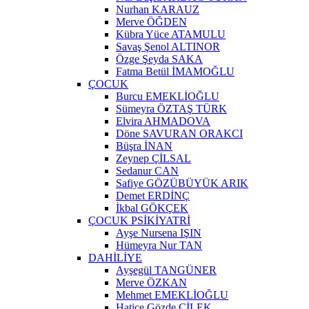
Nurhan KARAUZ
Merve ÖĞDEN
Kübra Yüce ATAMULU
Savaş Şenol ALTINOR
Özge Şeyda SAKA
Fatma Betül İMAMOĞLU
ÇOCUK
Burcu EMEKLİOĞLU
Sümeyra ÖZTAŞ TÜRK
Elvira AHMADOVA
Döne SAVURAN ORAKCI
Büşra İNAN
Zeynep ÇİLSAL
Sedanur CAN
Safiye GÖZÜBÜYÜK ARIK
Demet ERDİNÇ
İkbal GÖKÇEK
ÇOCUK PSİKİYATRİ
Ayşe Nursena IŞIN
Hümeyra Nur TAN
DAHİLİYE
Ayşegül TANGÜNER
Merve ÖZKAN
Mehmet EMEKLİOĞLU
Hatice Gözde ÇİLEK