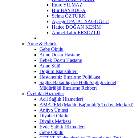
Emre YILMAZ
Hür BAYBUĞA
Selma ÖZTÜRK
Ayşegül PATAT YAĞOĞLU
Hatice DOĞAN KESİM
Ahmet Tahir ERSÖZLÜ
Anne & Bebek
Gebe Okulu
Anne Dostu Hastane
Bebek Dostu Hastane
Anne Sütü
Doğum İstatistikleri
Hastanemiz Emzirme Politikası
Sağlık Bakanlığı ve Halk Sağlığı Genel
Müdürlüğü Emzirme Rehberi
Özellikli Hizmetler
Acil Sağlık Hizmetleri
AMATEM (Madde Bağımlılığı Tedavi Merkezi)
Anjiyo Ünitesi
Diyabet Okulu
Diyaliz Merkezi
Evde Sağlık Hizmetleri
Gebe Okulu
GETAT (Geleneksel ve Tamamlayıcı Tıp)