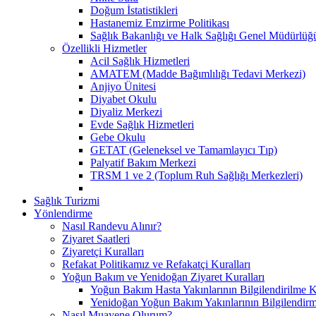
Doğum İstatistikleri
Hastanemiz Emzirme Politikası
Sağlık Bakanlığı ve Halk Sağlığı Genel Müdürlü
Özellikli Hizmetler
Acil Sağlık Hizmetleri
AMATEM (Madde Bağımlılığı Tedavi Merkezi)
Anjiyo Ünitesi
Diyabet Okulu
Diyaliz Merkezi
Evde Sağlık Hizmetleri
Gebe Okulu
GETAT (Geleneksel ve Tamamlayıcı Tıp)
Palyatif Bakım Merkezi
TRSM 1 ve 2 (Toplum Ruh Sağlığı Merkezleri)
Sağlık Turizmi
Yönlendirme
Nasıl Randevu Alınır?
Ziyaret Saatleri
Ziyaretçi Kuralları
Refakat Politikamız ve Refakatçi Kuralları
Yoğun Bakım ve Yenidoğan Ziyaret Kuralları
Yoğun Bakım Hasta Yakınlarının Bilgilendirilme K
Yenidoğan Yoğun Bakım Yakınlarının Bilgilendirm
Nasıl Muayene Olurum?