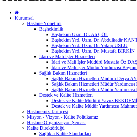
Kurumsal
Hastane Yönetimi
Başhekimlik
Başhekim Uzm. Dr. Ali ÇÖL
Başhekim Yrd. Uzm. Dr. Abdulkadir KA
Başhekim Yrd. Uzm. Dr. Yakup USLU
Başhekim Yrd. Uzm. Dr. Mustafa BİRKİN
İdari ve Mali İşler Hizmetleri
İdari ve Mali İşler Müdürü Mustafa Öz DA
İdari ve Mali işler Müdür Yardımcısı Bay
Sağlık Bakım Hizmetleri
Sağlık Bakım Hizmetleri Müdürü Derya 
Sağlık Bakım Hizmetleri Müdür Yardımcıs
Sağlık Bakım Hizmetleri Müdür Yardımc
Destek ve Kalite Hizmetleri
Destek ve Kalite Müdürü Yavuz BEKDEM
Destek ve Kalite Müdür Yardımcısı Mahm
Hastanemiz Tarihçesi
Misyon - Vizyon - Kalite Politikamız
Hastane Organizasyon Şeması
Kalite Direktörlüğü
Sağlıkta Kalite Standartları