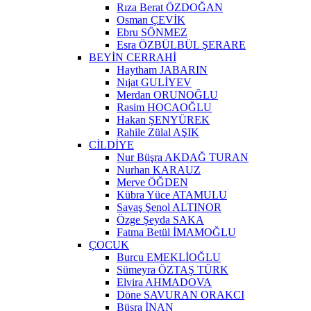
Rıza Berat ÖZDOĞAN
Osman ÇEVİK
Ebru SÖNMEZ
Esra ÖZBÜLBÜL ŞERARE
BEYİN CERRAHİ
Haytham JABARIN
Nıjat GULİYEV
Merdan ORUNOĞLU
Rasim HOCAOĞLU
Hakan ŞENYÜREK
Rahile Zülal AŞIK
CİLDİYE
Nur Büşra AKDAĞ TURAN
Nurhan KARAUZ
Merve ÖĞDEN
Kübra Yüce ATAMULU
Savaş Şenol ALTINOR
Özge Şeyda SAKA
Fatma Betül İMAMOĞLU
ÇOCUK
Burcu EMEKLİOĞLU
Sümeyra ÖZTAŞ TÜRK
Elvira AHMADOVA
Döne SAVURAN ORAKCI
Büşra İNAN