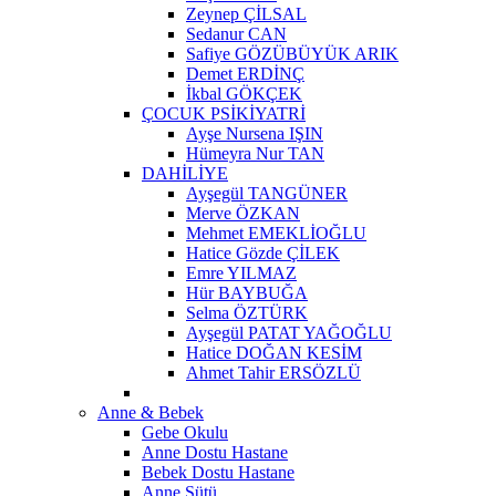
Zeynep ÇİLSAL
Sedanur CAN
Safiye GÖZÜBÜYÜK ARIK
Demet ERDİNÇ
İkbal GÖKÇEK
ÇOCUK PSİKİYATRİ
Ayşe Nursena IŞIN
Hümeyra Nur TAN
DAHİLİYE
Ayşegül TANGÜNER
Merve ÖZKAN
Mehmet EMEKLİOĞLU
Hatice Gözde ÇİLEK
Emre YILMAZ
Hür BAYBUĞA
Selma ÖZTÜRK
Ayşegül PATAT YAĞOĞLU
Hatice DOĞAN KESİM
Ahmet Tahir ERSÖZLÜ
Anne & Bebek
Gebe Okulu
Anne Dostu Hastane
Bebek Dostu Hastane
Anne Sütü