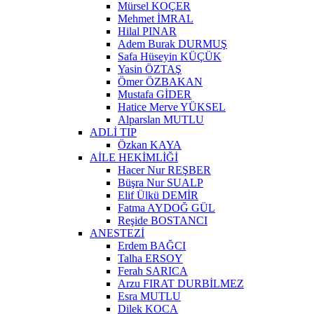
Mürsel KOÇER
Mehmet İMRAL
Hilal PINAR
Adem Burak DURMUŞ
Safa Hüseyin KÜÇÜK
Yasin ÖZTAŞ
Ömer ÖZBAKAN
Mustafa GİDER
Hatice Merve YÜKSEL
Alparslan MUTLU
ADLİ TIP
Özkan KAYA
AİLE HEKİMLİĞİ
Hacer Nur REŞBER
Büşra Nur SUALP
Elif Ülkü DEMİR
Fatma AYDOĞ GÜL
Reşide BOSTANCI
ANESTEZİ
Erdem BAĞCI
Talha ERSOY
Ferah SARICA
Arzu FIRAT DURBİLMEZ
Esra MUTLU
Dilek KOCA