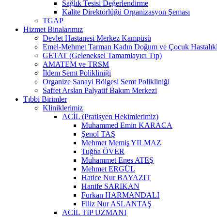
Sağlık Tesisi Değerlendirme
Kalite Direktörlüğü Organizasyon Şeması
TGAP
Hizmet Binalarımız
Devlet Hastanesi Merkez Kampüsü
Emel-Mehmet Tarman Kadın Doğum ve Çocuk Hastalıkla
GETAT (Geleneksel Tamamlayıcı Tıp)
AMATEM ve TRSM
İldem Semt Polikliniği
Organize Sanayi Bölgesi Semt Polikliniği
Saffet Arslan Palyatif Bakım Merkezi
Tıbbi Birimler
Kliniklerimiz
ACİL (Pratisyen Hekimlerimiz)
Muhammed Emin KARACA
Şenol TAŞ
Mehmet Memiş YILMAZ
Tuğba ÖVER
Muhammet Enes ATEŞ
Mehmet ERGÜL
Hatice Nur BAYAZIT
Hanife SARIKAN
Furkan HARMANDALI
Filiz Nur ASLANTAŞ
ACİL TIP UZMANI