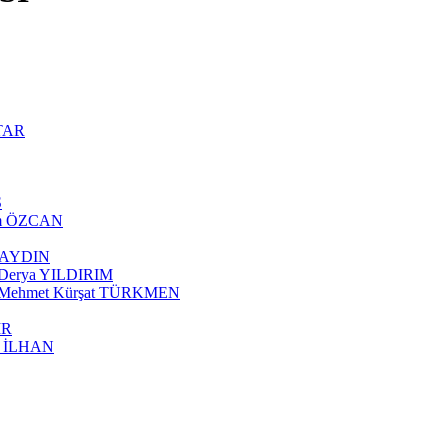
NTAR
Ş
ram ÖZCAN
AYAYDIN
ı Derya YILDIRIM
ısı Mehmet Kürşat TÜRKMEN
İR
ut İLHAN