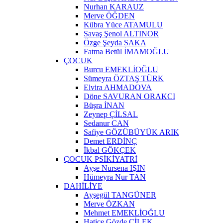
Nurhan KARAUZ
Merve ÖĞDEN
Kübra Yüce ATAMULU
Savaş Şenol ALTINOR
Özge Şeyda SAKA
Fatma Betül İMAMOĞLU
ÇOCUK
Burcu EMEKLİOĞLU
Sümeyra ÖZTAŞ TÜRK
Elvira AHMADOVA
Döne SAVURAN ORAKCI
Büşra İNAN
Zeynep ÇİLSAL
Sedanur CAN
Safiye GÖZÜBÜYÜK ARIK
Demet ERDİNÇ
İkbal GÖKÇEK
ÇOCUK PSİKİYATRİ
Ayşe Nursena IŞIN
Hümeyra Nur TAN
DAHİLİYE
Ayşegül TANGÜNER
Merve ÖZKAN
Mehmet EMEKLİOĞLU
Hatice Gözde ÇİLEK