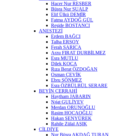
Hacer Nur REŞBER
Büşra Nur SUALP
Elif Ülkü DEMİR
Fatma AYDOĞ GÜL
Reşide BOSTANCI
ANESTEZİ
Erdem BAĞCI
Talha ERSOY
Ferah SARICA
Arzu FIRAT DURBİLMEZ
Esra MUTLU
Dilek KOCA
Rıza Berat ÖZDOĞAN
Osman ÇEVİK
Ebru SÖNMEZ
Esra ÖZBÜLBÜL ŞERARE
BEYİN CERRAHİ
Haytham JABARIN
Nıjat GULİYEV
Merdan ORUNOĞLU
Rasim HOCAOĞLU
Hakan ŞENYÜREK
Rahile Zülal AŞIK
CİLDİYE
Nur Büşra AKDAĞ TURAN