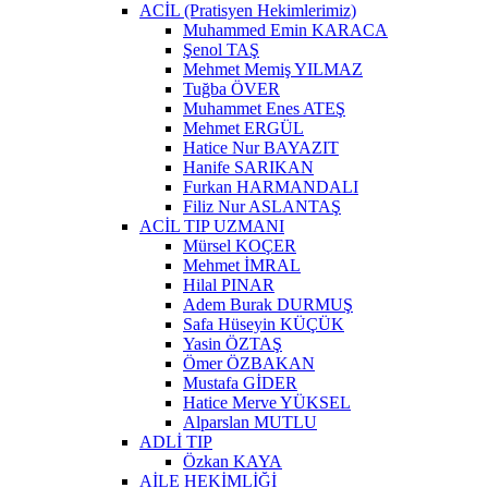
ACİL (Pratisyen Hekimlerimiz)
Muhammed Emin KARACA
Şenol TAŞ
Mehmet Memiş YILMAZ
Tuğba ÖVER
Muhammet Enes ATEŞ
Mehmet ERGÜL
Hatice Nur BAYAZIT
Hanife SARIKAN
Furkan HARMANDALI
Filiz Nur ASLANTAŞ
ACİL TIP UZMANI
Mürsel KOÇER
Mehmet İMRAL
Hilal PINAR
Adem Burak DURMUŞ
Safa Hüseyin KÜÇÜK
Yasin ÖZTAŞ
Ömer ÖZBAKAN
Mustafa GİDER
Hatice Merve YÜKSEL
Alparslan MUTLU
ADLİ TIP
Özkan KAYA
AİLE HEKİMLİĞİ