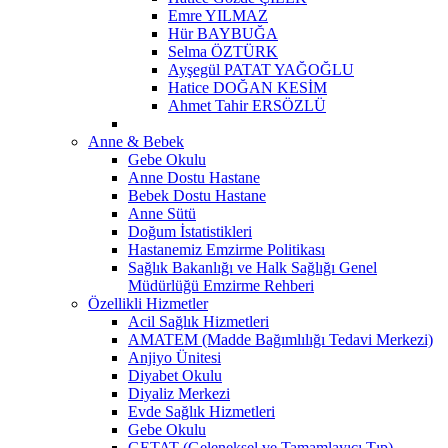
Emre YILMAZ
Hür BAYBUĞA
Selma ÖZTÜRK
Ayşegül PATAT YAĞOĞLU
Hatice DOĞAN KESİM
Ahmet Tahir ERSÖZLÜ
Anne & Bebek
Gebe Okulu
Anne Dostu Hastane
Bebek Dostu Hastane
Anne Sütü
Doğum İstatistikleri
Hastanemiz Emzirme Politikası
Sağlık Bakanlığı ve Halk Sağlığı Genel
Müdürlüğü Emzirme Rehberi
Özellikli Hizmetler
Acil Sağlık Hizmetleri
AMATEM (Madde Bağımlılığı Tedavi Merkezi)
Anjiyo Ünitesi
Diyabet Okulu
Diyaliz Merkezi
Evde Sağlık Hizmetleri
Gebe Okulu
GETAT (Geleneksel ve Tamamlayıcı Tıp)