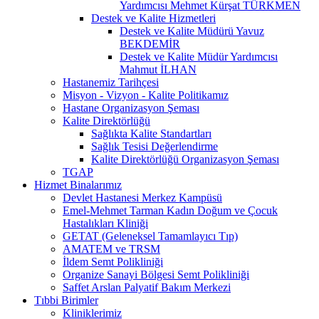
Yardımcısı Mehmet Kürşat TÜRKMEN
Destek ve Kalite Hizmetleri
Destek ve Kalite Müdürü Yavuz
BEKDEMİR
Destek ve Kalite Müdür Yardımcısı
Mahmut İLHAN
Hastanemiz Tarihçesi
Misyon - Vizyon - Kalite Politikamız
Hastane Organizasyon Şeması
Kalite Direktörlüğü
Sağlıkta Kalite Standartları
Sağlık Tesisi Değerlendirme
Kalite Direktörlüğü Organizasyon Şeması
TGAP
Hizmet Binalarımız
Devlet Hastanesi Merkez Kampüsü
Emel-Mehmet Tarman Kadın Doğum ve Çocuk
Hastalıkları Kliniği
GETAT (Geleneksel Tamamlayıcı Tıp)
AMATEM ve TRSM
İldem Semt Polikliniği
Organize Sanayi Bölgesi Semt Polikliniği
Saffet Arslan Palyatif Bakım Merkezi
Tıbbi Birimler
Kliniklerimiz