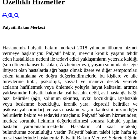
Özellikli Hizmetler
Palyatif Bakım Merkezi
Hastanemiz Palyatif bakım merkezi 2018 yılından itibaren hizmet
vermeye başlamıştır. Palyatif bakım, mevcut kronik yaşamı tehdit
eden hastalıkları nedeni ile tedavi edici yaklaşımların yetersiz kaldığı
(son dönem kanser hastaları, Alzheimer vs.), yaşam sonunda desteğe
ihtiyacı olan hastalarda ağrı başta olmak üzere ve diğer semptomları
erken tanımlama ve doğru değerlendirmelerle, bu kişilere ve aile
bireylerine tıbbi, psikolojik, sosyal ve manevi destek vererek
acılarını hafifletmek veya önlemek yoluyla hayat kalitesini artırma
yaklaşımıdır. Palyatif bakımda; asıl hastalık değil, asıl hastalığa bağlı
bazı belirtiler (ağrı, solunum sıkıntısı, uyku bozukluğu, iştahsızlık
veya beslenme bozukluğu, kronik yara, depresif belirtiler ve
psikososyal sorunlar) ve varsa hastanın yaşam kalitesini bozan diğer
belirtilerin bakım ve tedavisi amaçlanır. Palyatif bakım hizmetinden;
merkez sorumlu hekimin değerlendirmesi sonrası kabulü yapılan
hastalar yararlanabilmektedir. Hastaların 24 saat refakatçi
bulundurma zorunluluğu vardır. Palyatif bakım talebi için hafta içi
mesai saatlerinde hastanemiz Palyatif Bakım Merkezi Sekreterliğinin