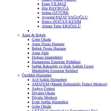
Emre YILMAZ
Hür BAYBUĞA
Selma ÖZTÜRK
Ayşegül PATAT YAĞOĞLU
Hatice DOĞAN KESİM
Ahmet Tahir ERSÖZLÜ
Anne & Bebek
Gebe Okulu
Anne Dostu Hastane
Bebek Dostu Hastane
Anne Sütü
Doğum İstatistikleri
Hastanemiz Emzirme Politikası
Sağlık Bakanlığı ve Halk Sağlığı Genel
Müdürlüğü Emzirme Rehberi
Özellikli Hizmetler
Acil Sağlık Hizmetleri
AMATEM (Madde Bağımlılığı Tedavi Merkezi)
Anjiyo Ünitesi
Diyabet Okulu
Diyaliz Merkezi
Evde Sağlık Hizmetleri
Gebe Okulu
GETAT (Geleneksel ve Tamamlayıcı Tıp)