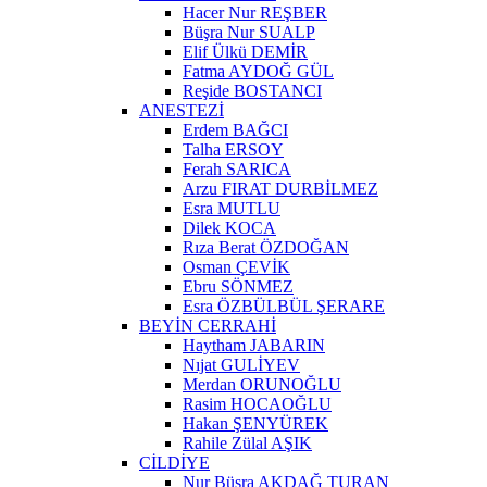
Hacer Nur REŞBER
Büşra Nur SUALP
Elif Ülkü DEMİR
Fatma AYDOĞ GÜL
Reşide BOSTANCI
ANESTEZİ
Erdem BAĞCI
Talha ERSOY
Ferah SARICA
Arzu FIRAT DURBİLMEZ
Esra MUTLU
Dilek KOCA
Rıza Berat ÖZDOĞAN
Osman ÇEVİK
Ebru SÖNMEZ
Esra ÖZBÜLBÜL ŞERARE
BEYİN CERRAHİ
Haytham JABARIN
Nıjat GULİYEV
Merdan ORUNOĞLU
Rasim HOCAOĞLU
Hakan ŞENYÜREK
Rahile Zülal AŞIK
CİLDİYE
Nur Büşra AKDAĞ TURAN