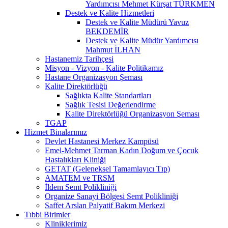
Yardımcısı Mehmet Kürşat TÜRKMEN
Destek ve Kalite Hizmetleri
Destek ve Kalite Müdürü Yavuz
BEKDEMİR
Destek ve Kalite Müdür Yardımcısı
Mahmut İLHAN
Hastanemiz Tarihçesi
Misyon - Vizyon - Kalite Politikamız
Hastane Organizasyon Şeması
Kalite Direktörlüğü
Sağlıkta Kalite Standartları
Sağlık Tesisi Değerlendirme
Kalite Direktörlüğü Organizasyon Şeması
TGAP
Hizmet Binalarımız
Devlet Hastanesi Merkez Kampüsü
Emel-Mehmet Tarman Kadın Doğum ve Çocuk
Hastalıkları Kliniği
GETAT (Geleneksel Tamamlayıcı Tıp)
AMATEM ve TRSM
İldem Semt Polikliniği
Organize Sanayi Bölgesi Semt Polikliniği
Saffet Arslan Palyatif Bakım Merkezi
Tıbbi Birimler
Kliniklerimiz