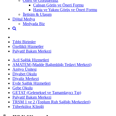
Öneri ve Görüşleriniz
Çalışan Görüş ve Öneri Formu
Hasta ve Yakını Görüş ve Öneri Formu
İletişim & Ulaşım
Dijital Medya
Medyada Biz
Tıbbi Birimler
Özellikli Hizmetler
Palyatif Bakım Merkezi
Acil Sağlık Hizmetleri
AMATEM (Madde Bağımlılığı Tedavi Merkezi)
Anjiyo Ünitesi
Diyabet Okulu
Diyaliz Merkezi
Evde Sağlık Hizmetleri
Gebe Okulu
GETAT (Geleneksel ve Tamamlayıcı Tıp)
Palyatif Bakım Merkezi
TRSM 1 ve 2 (Toplum Ruh Sağlığı Merkezleri)
Tüberküloz Kliniği