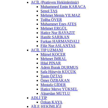
ACİL (Pratisyen Hekimlerimiz)
Muhammed Emin KARACA
Şenol TAŞ
Mehmet Memiş YILMAZ
Tuğba ÖVER
Muhammet Enes ATEŞ
Mehmet ERGÜL
Hatice Nur BAYAZIT
Hanife SARIKAN
Furkan HARMANDALI
Filiz Nur ASLANTAŞ
ACİL TIP UZMANI
Mürsel KOÇER
Mehmet İMRAL
Hilal PINAR
Adem Burak DURMUŞ
Safa Hüseyin KÜÇÜK
Yasin ÖZTAŞ
Ömer ÖZBAKAN
Mustafa GİDER
Hatice Merve YÜKSEL
Alparslan MUTLU
ADLİ TIP
Özkan KAYA
AİLE HEKİMLİĞİ