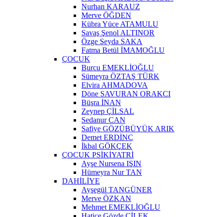
Nurhan KARAUZ
Merve ÖĞDEN
Kübra Yüce ATAMULU
Savaş Şenol ALTINOR
Özge Şeyda SAKA
Fatma Betül İMAMOĞLU
ÇOCUK
Burcu EMEKLİOĞLU
Sümeyra ÖZTAŞ TÜRK
Elvira AHMADOVA
Döne SAVURAN ORAKCI
Büşra İNAN
Zeynep ÇİLSAL
Sedanur CAN
Safiye GÖZÜBÜYÜK ARIK
Demet ERDİNÇ
İkbal GÖKÇEK
ÇOCUK PSİKİYATRİ
Ayşe Nursena IŞIN
Hümeyra Nur TAN
DAHİLİYE
Ayşegül TANGÜNER
Merve ÖZKAN
Mehmet EMEKLİOĞLU
Hatice Gözde ÇİLEK