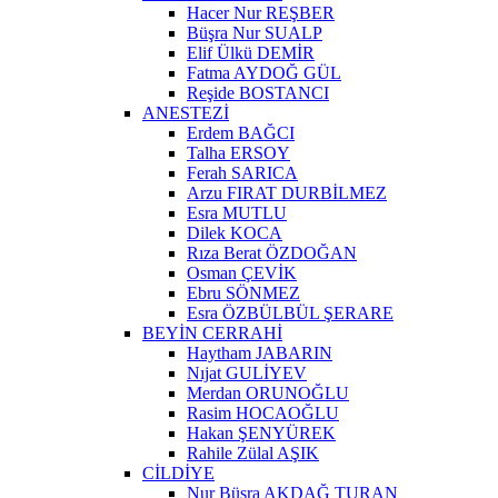
Hacer Nur REŞBER
Büşra Nur SUALP
Elif Ülkü DEMİR
Fatma AYDOĞ GÜL
Reşide BOSTANCI
ANESTEZİ
Erdem BAĞCI
Talha ERSOY
Ferah SARICA
Arzu FIRAT DURBİLMEZ
Esra MUTLU
Dilek KOCA
Rıza Berat ÖZDOĞAN
Osman ÇEVİK
Ebru SÖNMEZ
Esra ÖZBÜLBÜL ŞERARE
BEYİN CERRAHİ
Haytham JABARIN
Nıjat GULİYEV
Merdan ORUNOĞLU
Rasim HOCAOĞLU
Hakan ŞENYÜREK
Rahile Zülal AŞIK
CİLDİYE
Nur Büşra AKDAĞ TURAN