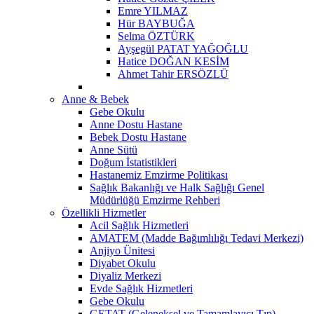
Emre YILMAZ
Hür BAYBUĞA
Selma ÖZTÜRK
Ayşegül PATAT YAĞOĞLU
Hatice DOĞAN KESİM
Ahmet Tahir ERSÖZLÜ
Anne & Bebek
Gebe Okulu
Anne Dostu Hastane
Bebek Dostu Hastane
Anne Sütü
Doğum İstatistikleri
Hastanemiz Emzirme Politikası
Sağlık Bakanlığı ve Halk Sağlığı Genel
Müdürlüğü Emzirme Rehberi
Özellikli Hizmetler
Acil Sağlık Hizmetleri
AMATEM (Madde Bağımlılığı Tedavi Merkezi)
Anjiyo Ünitesi
Diyabet Okulu
Diyaliz Merkezi
Evde Sağlık Hizmetleri
Gebe Okulu
GETAT (Geleneksel ve Tamamlayıcı Tıp)