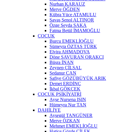
Nurhan KARAUZ
Merve ÖĞDEN
Kübra Yüce ATAMULU
Savaş Şenol ALTINOR
Özge Şeyda SAKA
Fatma Betül İMAMOĞLU
ÇOCUK
Burcu EMEKLİOĞLU
Sümeyra ÖZTAŞ TÜRK
Elvira AHMADOVA
Döne SAVURAN ORAKCI
Büşra İNAN
Zeynep ÇİLSAL
Sedanur CAN
Safiye GÖZÜBÜYÜK ARIK
Demet ERDİNÇ
İkbal GÖKÇEK
ÇOCUK PSİKİYATRİ
Ayşe Nursena IŞIN
Hümeyra Nur TAN
DAHİLİYE
Ayşegül TANGÜNER
Merve ÖZKAN
Mehmet EMEKLİOĞLU
Hatice Gözde ÇİLEK