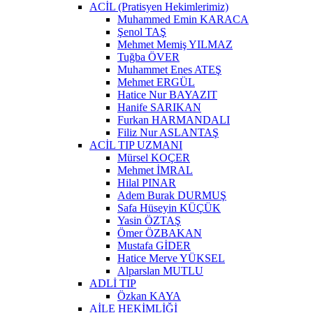
ACİL (Pratisyen Hekimlerimiz)
Muhammed Emin KARACA
Şenol TAŞ
Mehmet Memiş YILMAZ
Tuğba ÖVER
Muhammet Enes ATEŞ
Mehmet ERGÜL
Hatice Nur BAYAZIT
Hanife SARIKAN
Furkan HARMANDALI
Filiz Nur ASLANTAŞ
ACİL TIP UZMANI
Mürsel KOÇER
Mehmet İMRAL
Hilal PINAR
Adem Burak DURMUŞ
Safa Hüseyin KÜÇÜK
Yasin ÖZTAŞ
Ömer ÖZBAKAN
Mustafa GİDER
Hatice Merve YÜKSEL
Alparslan MUTLU
ADLİ TIP
Özkan KAYA
AİLE HEKİMLİĞİ