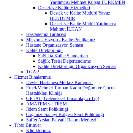
Yardımcısı Mehmet Kürşat TÜRKMEN
Destek ve Kalite Hizmetleri
Destek ve Kalite Müdürü Yavuz
BEKDEMİR
Destek ve Kalite Müdür Yardımcısı
Mahmut İLHAN
Hastanemiz Tarihçesi
Misyon - Vizyon - Kalite Politikamız
Hastane Organizasyon Şeması
Kalite Direktörlüğü
Sağlıkta Kalite Standartları
Sağlık Tesisi Değerlendirme
Kalite Direktörlüğü Organizasyon Şeması
TGAP
Hizmet Binalarımız
Devlet Hastanesi Merkez Kampüsü
Emel-Mehmet Tarman Kadın Doğum ve Çocuk
Hastalıkları Kliniği
GETAT (Geleneksel Tamamlayıcı Tıp)
AMATEM ve TRSM
İldem Semt Polikliniği
Organize Sanayi Bölgesi Semt Polikliniği
Saffet Arslan Palyatif Bakım Merkezi
Tıbbi Birimler
Kliniklerimiz