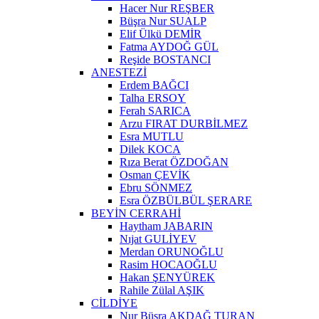
Hacer Nur REŞBER
Büşra Nur SUALP
Elif Ülkü DEMİR
Fatma AYDOĞ GÜL
Reşide BOSTANCI
ANESTEZİ
Erdem BAĞCI
Talha ERSOY
Ferah SARICA
Arzu FIRAT DURBİLMEZ
Esra MUTLU
Dilek KOCA
Rıza Berat ÖZDOĞAN
Osman ÇEVİK
Ebru SÖNMEZ
Esra ÖZBÜLBÜL ŞERARE
BEYİN CERRAHİ
Haytham JABARIN
Nıjat GULİYEV
Merdan ORUNOĞLU
Rasim HOCAOĞLU
Hakan ŞENYÜREK
Rahile Zülal AŞIK
CİLDİYE
Nur Büşra AKDAĞ TURAN