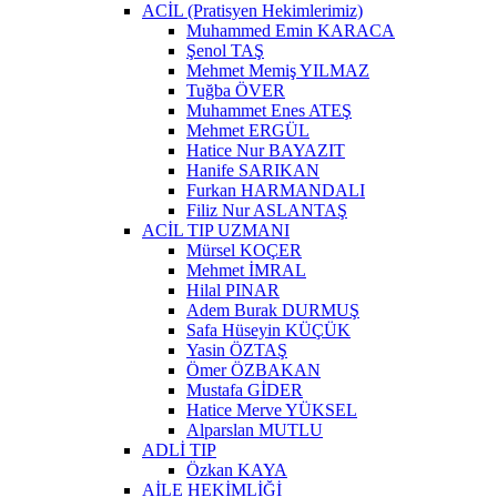
ACİL (Pratisyen Hekimlerimiz)
Muhammed Emin KARACA
Şenol TAŞ
Mehmet Memiş YILMAZ
Tuğba ÖVER
Muhammet Enes ATEŞ
Mehmet ERGÜL
Hatice Nur BAYAZIT
Hanife SARIKAN
Furkan HARMANDALI
Filiz Nur ASLANTAŞ
ACİL TIP UZMANI
Mürsel KOÇER
Mehmet İMRAL
Hilal PINAR
Adem Burak DURMUŞ
Safa Hüseyin KÜÇÜK
Yasin ÖZTAŞ
Ömer ÖZBAKAN
Mustafa GİDER
Hatice Merve YÜKSEL
Alparslan MUTLU
ADLİ TIP
Özkan KAYA
AİLE HEKİMLİĞİ