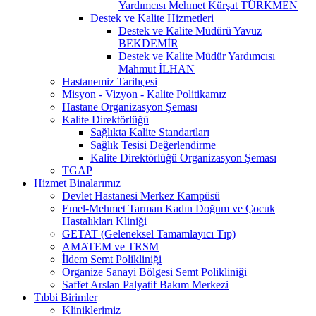
Yardımcısı Mehmet Kürşat TÜRKMEN
Destek ve Kalite Hizmetleri
Destek ve Kalite Müdürü Yavuz
BEKDEMİR
Destek ve Kalite Müdür Yardımcısı
Mahmut İLHAN
Hastanemiz Tarihçesi
Misyon - Vizyon - Kalite Politikamız
Hastane Organizasyon Şeması
Kalite Direktörlüğü
Sağlıkta Kalite Standartları
Sağlık Tesisi Değerlendirme
Kalite Direktörlüğü Organizasyon Şeması
TGAP
Hizmet Binalarımız
Devlet Hastanesi Merkez Kampüsü
Emel-Mehmet Tarman Kadın Doğum ve Çocuk
Hastalıkları Kliniği
GETAT (Geleneksel Tamamlayıcı Tıp)
AMATEM ve TRSM
İldem Semt Polikliniği
Organize Sanayi Bölgesi Semt Polikliniği
Saffet Arslan Palyatif Bakım Merkezi
Tıbbi Birimler
Kliniklerimiz