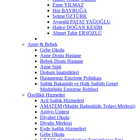
Emre YILMAZ
Hür BAYBUĞA
Selma ÖZTÜRK
Ayşegül PATAT YAĞOĞLU
Hatice DOĞAN KESİM
Ahmet Tahir ERSÖZLÜ
Anne & Bebek
Gebe Okulu
Anne Dostu Hastane
Bebek Dostu Hastane
Anne Sütü
Doğum İstatistikleri
Hastanemiz Emzirme Politikası
Sağlık Bakanlığı ve Halk Sağlığı Genel
Müdürlüğü Emzirme Rehberi
Özellikli Hizmetler
Acil Sağlık Hizmetleri
AMATEM (Madde Bağımlılığı Tedavi Merkezi)
Anjiyo Ünitesi
Diyabet Okulu
Diyaliz Merkezi
Evde Sağlık Hizmetleri
Gebe Okulu
GETAT (Geleneksel ve Tamamlayıcı Tıp)