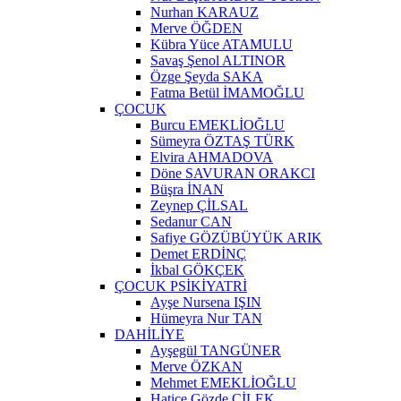
Nurhan KARAUZ
Merve ÖĞDEN
Kübra Yüce ATAMULU
Savaş Şenol ALTINOR
Özge Şeyda SAKA
Fatma Betül İMAMOĞLU
ÇOCUK
Burcu EMEKLİOĞLU
Sümeyra ÖZTAŞ TÜRK
Elvira AHMADOVA
Döne SAVURAN ORAKCI
Büşra İNAN
Zeynep ÇİLSAL
Sedanur CAN
Safiye GÖZÜBÜYÜK ARIK
Demet ERDİNÇ
İkbal GÖKÇEK
ÇOCUK PSİKİYATRİ
Ayşe Nursena IŞIN
Hümeyra Nur TAN
DAHİLİYE
Ayşegül TANGÜNER
Merve ÖZKAN
Mehmet EMEKLİOĞLU
Hatice Gözde ÇİLEK