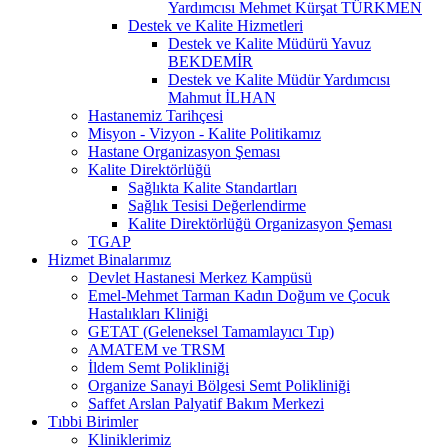
Yardımcısı Mehmet Kürşat TÜRKMEN
Destek ve Kalite Hizmetleri
Destek ve Kalite Müdürü Yavuz
BEKDEMİR
Destek ve Kalite Müdür Yardımcısı
Mahmut İLHAN
Hastanemiz Tarihçesi
Misyon - Vizyon - Kalite Politikamız
Hastane Organizasyon Şeması
Kalite Direktörlüğü
Sağlıkta Kalite Standartları
Sağlık Tesisi Değerlendirme
Kalite Direktörlüğü Organizasyon Şeması
TGAP
Hizmet Binalarımız
Devlet Hastanesi Merkez Kampüsü
Emel-Mehmet Tarman Kadın Doğum ve Çocuk
Hastalıkları Kliniği
GETAT (Geleneksel Tamamlayıcı Tıp)
AMATEM ve TRSM
İldem Semt Polikliniği
Organize Sanayi Bölgesi Semt Polikliniği
Saffet Arslan Palyatif Bakım Merkezi
Tıbbi Birimler
Kliniklerimiz