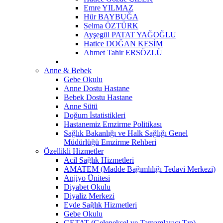
Emre YILMAZ
Hür BAYBUĞA
Selma ÖZTÜRK
Ayşegül PATAT YAĞOĞLU
Hatice DOĞAN KESİM
Ahmet Tahir ERSÖZLÜ
Anne & Bebek
Gebe Okulu
Anne Dostu Hastane
Bebek Dostu Hastane
Anne Sütü
Doğum İstatistikleri
Hastanemiz Emzirme Politikası
Sağlık Bakanlığı ve Halk Sağlığı Genel
Müdürlüğü Emzirme Rehberi
Özellikli Hizmetler
Acil Sağlık Hizmetleri
AMATEM (Madde Bağımlılığı Tedavi Merkezi)
Anjiyo Ünitesi
Diyabet Okulu
Diyaliz Merkezi
Evde Sağlık Hizmetleri
Gebe Okulu
GETAT (Geleneksel ve Tamamlayıcı Tıp)