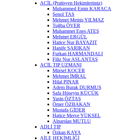
ACİL (Pratisyen Hekimlerimiz)
Muhammed Emin KARACA
Şenol TAŞ
Mehmet Memiş YILMAZ
Tuğba ÖVER
Muhammet Enes ATEŞ
Mehmet ERGÜL
Hatice Nur BAYAZIT
Hanife SARIKAN
Furkan HARMANDALI
Filiz Nur ASLANTAŞ
ACİL TIP UZMANI
Mürsel KOÇER
Mehmet İMRAL
Hilal PINAR
Adem Burak DURMUŞ
Safa Hüseyin KÜÇÜK
Yasin ÖZTAŞ
Ömer ÖZBAKAN
Mustafa GİDER
Hatice Merve YÜKSEL
Alparslan MUTLU
ADLİ TIP
Özkan KAYA
AİLE HEKİMLİĞİ