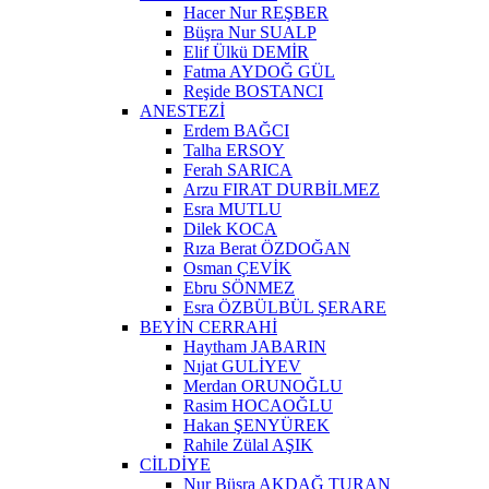
Hacer Nur REŞBER
Büşra Nur SUALP
Elif Ülkü DEMİR
Fatma AYDOĞ GÜL
Reşide BOSTANCI
ANESTEZİ
Erdem BAĞCI
Talha ERSOY
Ferah SARICA
Arzu FIRAT DURBİLMEZ
Esra MUTLU
Dilek KOCA
Rıza Berat ÖZDOĞAN
Osman ÇEVİK
Ebru SÖNMEZ
Esra ÖZBÜLBÜL ŞERARE
BEYİN CERRAHİ
Haytham JABARIN
Nıjat GULİYEV
Merdan ORUNOĞLU
Rasim HOCAOĞLU
Hakan ŞENYÜREK
Rahile Zülal AŞIK
CİLDİYE
Nur Büşra AKDAĞ TURAN