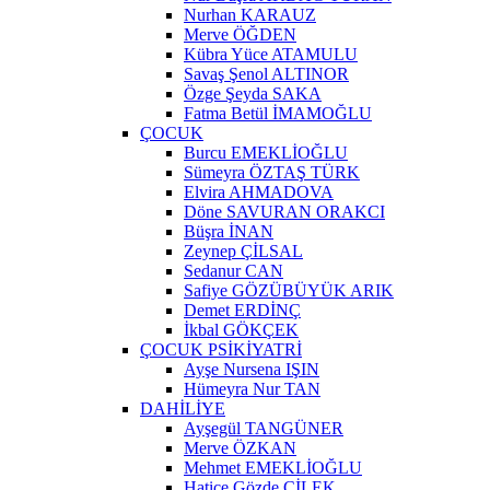
Nurhan KARAUZ
Merve ÖĞDEN
Kübra Yüce ATAMULU
Savaş Şenol ALTINOR
Özge Şeyda SAKA
Fatma Betül İMAMOĞLU
ÇOCUK
Burcu EMEKLİOĞLU
Sümeyra ÖZTAŞ TÜRK
Elvira AHMADOVA
Döne SAVURAN ORAKCI
Büşra İNAN
Zeynep ÇİLSAL
Sedanur CAN
Safiye GÖZÜBÜYÜK ARIK
Demet ERDİNÇ
İkbal GÖKÇEK
ÇOCUK PSİKİYATRİ
Ayşe Nursena IŞIN
Hümeyra Nur TAN
DAHİLİYE
Ayşegül TANGÜNER
Merve ÖZKAN
Mehmet EMEKLİOĞLU
Hatice Gözde ÇİLEK