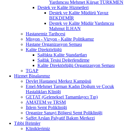
Yardımcısı Mehmet Kürşat TÜRKMEN
Destek ve Kalite Hizmetleri
Destek ve Kalite Müdürü Yavuz
BEKDEMİR
Destek ve Kalite Müdür Yardımcısı
Mahmut İLHAN
Hastanemiz Tarihçesi
Misyon - Vizyon - Kalite Politikamız
Hastane Organizasyon Şeması
Kalite Direktörlüğü
Sağlıkta Kalite Standartları
Sağlık Tesisi Değerlendirme
Kalite Direktörlüğü Organizasyon Şeması
TGAP
Hizmet Binalarımız
Devlet Hastanesi Merkez Kampüsü
Emel-Mehmet Tarman Kadın Doğum ve Çocuk
Hastalıkları Kliniği
GETAT (Geleneksel Tamamlayıcı Tıp)
AMATEM ve TRSM
İldem Semt Polikliniği
Organize Sanayi Bölgesi Semt Polikliniği
Saffet Arslan Palyatif Bakım Merkezi
Tıbbi Birimler
Kliniklerimiz