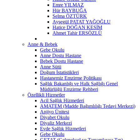
Emre YILMAZ
Hür BAYBUĞA
Selma ÖZTÜRK
Ayşegül PATAT YAĞOĞLU
Hatice DOĞAN KESİM
Ahmet Tahir ERSÖZLÜ
Anne & Bebek
Gebe Okulu
Anne Dostu Hastane
Bebek Dostu Hastane
Anne Sütü
Doğum İstatistikleri
Hastanemiz Emzirme Politikası
Sağlık Bakanlığı ve Halk Sağlığı Genel
Müdürlüğü Emzirme Rehberi
Özellikli Hizmetler
Acil Sağlık Hizmetleri
AMATEM (Madde Bağımlılığı Tedavi Merkezi)
Anjiyo Ünitesi
Diyabet Okulu
Diyaliz Merkezi
Evde Sağlık Hizmetleri
Gebe Okulu
GETAT (Geleneksel ve Tamamlayıcı Tıp)