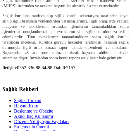
Sağlık kurulumuz rapor alımları için, Merkezi Hekim Randevu Sistemi
(MHRS) üzerinden ve ayaktan başvurular alınarak hizmet vermektedir.
Sağlık kuruluna randevu alıp sağlık kurulu sekretaryası tarafından kaydı
alınıp ilgili branşlara yönlendirilen vatandaşlarımız, ilgili branşlarda yapılan
muayene ve tetkiklerinin ardından işlemlerini tamamladıktan sonra
işlemlerini sonuçlandırmak için evraklarını yine sağlık kurulumuza teslim
edeceklerdir. Tüm evraklarınız tamamlandıktan sonra sağlık kurulu
tarafından incelenir. Kurulda görevli hekimler tarafından hastanın sağlık
durumuyla ilgili ortak kanaat rapor halinde düzenlenir ve imzalanır.
Başvurudan 48 saat sonra e-imzalı olarak başvuru sahibinin e-devlet
sistemine düşer. İmzalardan sonra heyet raporu artık hazır hale gelmiştir.
İletişim:0352 336 88 84-88 Dahili:2153
Sağlık Rehberi
Sağlık Turizmi
Havanı Koru
Beslenme ve Obezite
Akılcı İlaç Kullanımı
Düzenli Yürüyüşün Faydaları
Su İçmenin Önemi