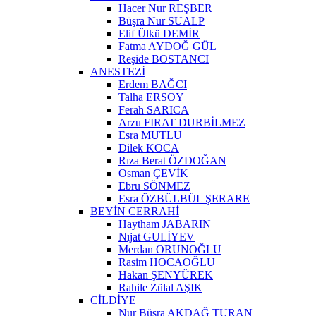
Hacer Nur REŞBER
Büşra Nur SUALP
Elif Ülkü DEMİR
Fatma AYDOĞ GÜL
Reşide BOSTANCI
ANESTEZİ
Erdem BAĞCI
Talha ERSOY
Ferah SARICA
Arzu FIRAT DURBİLMEZ
Esra MUTLU
Dilek KOCA
Rıza Berat ÖZDOĞAN
Osman ÇEVİK
Ebru SÖNMEZ
Esra ÖZBÜLBÜL ŞERARE
BEYİN CERRAHİ
Haytham JABARIN
Nıjat GULİYEV
Merdan ORUNOĞLU
Rasim HOCAOĞLU
Hakan ŞENYÜREK
Rahile Zülal AŞIK
CİLDİYE
Nur Büşra AKDAĞ TURAN