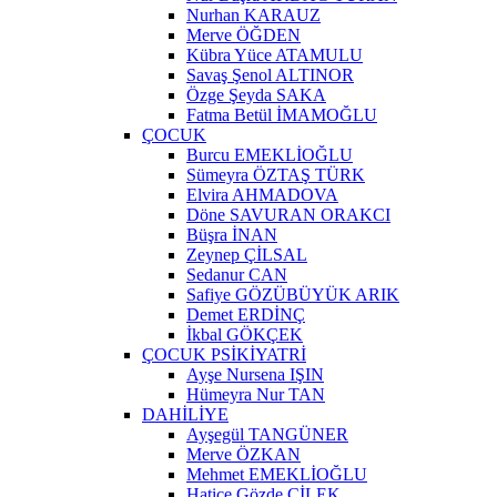
Nurhan KARAUZ
Merve ÖĞDEN
Kübra Yüce ATAMULU
Savaş Şenol ALTINOR
Özge Şeyda SAKA
Fatma Betül İMAMOĞLU
ÇOCUK
Burcu EMEKLİOĞLU
Sümeyra ÖZTAŞ TÜRK
Elvira AHMADOVA
Döne SAVURAN ORAKCI
Büşra İNAN
Zeynep ÇİLSAL
Sedanur CAN
Safiye GÖZÜBÜYÜK ARIK
Demet ERDİNÇ
İkbal GÖKÇEK
ÇOCUK PSİKİYATRİ
Ayşe Nursena IŞIN
Hümeyra Nur TAN
DAHİLİYE
Ayşegül TANGÜNER
Merve ÖZKAN
Mehmet EMEKLİOĞLU
Hatice Gözde ÇİLEK