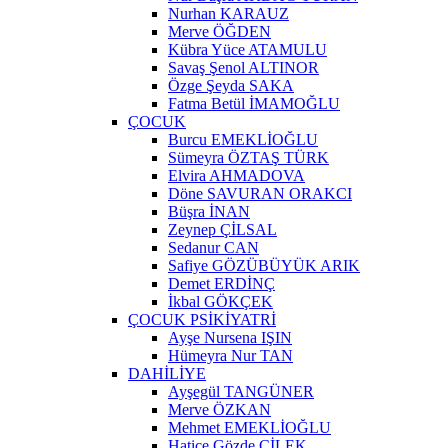
Nurhan KARAUZ
Merve ÖĞDEN
Kübra Yüce ATAMULU
Savaş Şenol ALTINOR
Özge Şeyda SAKA
Fatma Betül İMAMOĞLU
ÇOCUK
Burcu EMEKLİOĞLU
Sümeyra ÖZTAŞ TÜRK
Elvira AHMADOVA
Döne SAVURAN ORAKCI
Büşra İNAN
Zeynep ÇİLSAL
Sedanur CAN
Safiye GÖZÜBÜYÜK ARIK
Demet ERDİNÇ
İkbal GÖKÇEK
ÇOCUK PSİKİYATRİ
Ayşe Nursena IŞIN
Hümeyra Nur TAN
DAHİLİYE
Ayşegül TANGÜNER
Merve ÖZKAN
Mehmet EMEKLİOĞLU
Hatice Gözde ÇİLEK