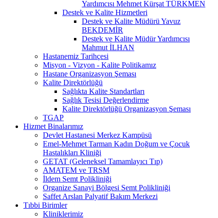
Yardımcısı Mehmet Kürşat TÜRKMEN
Destek ve Kalite Hizmetleri
Destek ve Kalite Müdürü Yavuz
BEKDEMİR
Destek ve Kalite Müdür Yardımcısı
Mahmut İLHAN
Hastanemiz Tarihçesi
Misyon - Vizyon - Kalite Politikamız
Hastane Organizasyon Şeması
Kalite Direktörlüğü
Sağlıkta Kalite Standartları
Sağlık Tesisi Değerlendirme
Kalite Direktörlüğü Organizasyon Şeması
TGAP
Hizmet Binalarımız
Devlet Hastanesi Merkez Kampüsü
Emel-Mehmet Tarman Kadın Doğum ve Çocuk
Hastalıkları Kliniği
GETAT (Geleneksel Tamamlayıcı Tıp)
AMATEM ve TRSM
İldem Semt Polikliniği
Organize Sanayi Bölgesi Semt Polikliniği
Saffet Arslan Palyatif Bakım Merkezi
Tıbbi Birimler
Kliniklerimiz