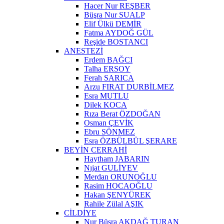
Hacer Nur REŞBER
Büşra Nur SUALP
Elif Ülkü DEMİR
Fatma AYDOĞ GÜL
Reşide BOSTANCI
ANESTEZİ
Erdem BAĞCI
Talha ERSOY
Ferah SARICA
Arzu FIRAT DURBİLMEZ
Esra MUTLU
Dilek KOCA
Rıza Berat ÖZDOĞAN
Osman ÇEVİK
Ebru SÖNMEZ
Esra ÖZBÜLBÜL ŞERARE
BEYİN CERRAHİ
Haytham JABARIN
Nıjat GULİYEV
Merdan ORUNOĞLU
Rasim HOCAOĞLU
Hakan ŞENYÜREK
Rahile Zülal AŞIK
CİLDİYE
Nur Büşra AKDAĞ TURAN