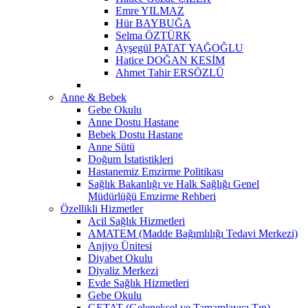
Emre YILMAZ
Hür BAYBUĞA
Selma ÖZTÜRK
Ayşegül PATAT YAĞOĞLU
Hatice DOĞAN KESİM
Ahmet Tahir ERSÖZLÜ
Anne & Bebek
Gebe Okulu
Anne Dostu Hastane
Bebek Dostu Hastane
Anne Sütü
Doğum İstatistikleri
Hastanemiz Emzirme Politikası
Sağlık Bakanlığı ve Halk Sağlığı Genel
Müdürlüğü Emzirme Rehberi
Özellikli Hizmetler
Acil Sağlık Hizmetleri
AMATEM (Madde Bağımlılığı Tedavi Merkezi)
Anjiyo Ünitesi
Diyabet Okulu
Diyaliz Merkezi
Evde Sağlık Hizmetleri
Gebe Okulu
GETAT (Geleneksel ve Tamamlayıcı Tıp)