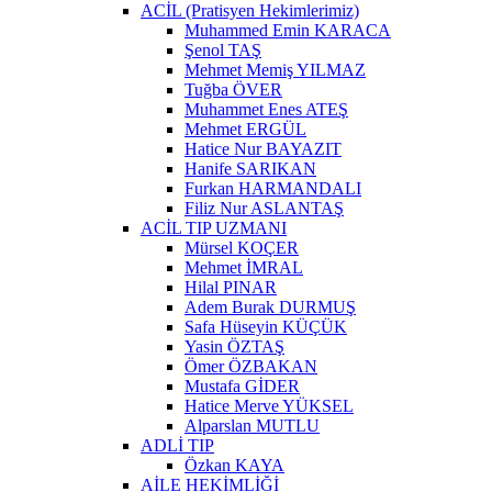
ACİL (Pratisyen Hekimlerimiz)
Muhammed Emin KARACA
Şenol TAŞ
Mehmet Memiş YILMAZ
Tuğba ÖVER
Muhammet Enes ATEŞ
Mehmet ERGÜL
Hatice Nur BAYAZIT
Hanife SARIKAN
Furkan HARMANDALI
Filiz Nur ASLANTAŞ
ACİL TIP UZMANI
Mürsel KOÇER
Mehmet İMRAL
Hilal PINAR
Adem Burak DURMUŞ
Safa Hüseyin KÜÇÜK
Yasin ÖZTAŞ
Ömer ÖZBAKAN
Mustafa GİDER
Hatice Merve YÜKSEL
Alparslan MUTLU
ADLİ TIP
Özkan KAYA
AİLE HEKİMLİĞİ