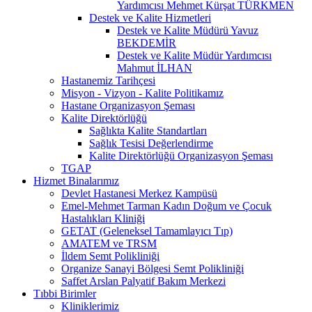
Yardımcısı Mehmet Kürşat TÜRKMEN
Destek ve Kalite Hizmetleri
Destek ve Kalite Müdürü Yavuz
BEKDEMİR
Destek ve Kalite Müdür Yardımcısı
Mahmut İLHAN
Hastanemiz Tarihçesi
Misyon - Vizyon - Kalite Politikamız
Hastane Organizasyon Şeması
Kalite Direktörlüğü
Sağlıkta Kalite Standartları
Sağlık Tesisi Değerlendirme
Kalite Direktörlüğü Organizasyon Şeması
TGAP
Hizmet Binalarımız
Devlet Hastanesi Merkez Kampüsü
Emel-Mehmet Tarman Kadın Doğum ve Çocuk
Hastalıkları Kliniği
GETAT (Geleneksel Tamamlayıcı Tıp)
AMATEM ve TRSM
İldem Semt Polikliniği
Organize Sanayi Bölgesi Semt Polikliniği
Saffet Arslan Palyatif Bakım Merkezi
Tıbbi Birimler
Kliniklerimiz