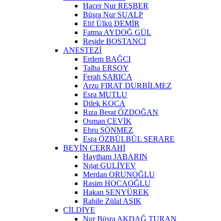
Hacer Nur REŞBER
Büşra Nur SUALP
Elif Ülkü DEMİR
Fatma AYDOĞ GÜL
Reşide BOSTANCI
ANESTEZİ
Erdem BAĞCI
Talha ERSOY
Ferah SARICA
Arzu FIRAT DURBİLMEZ
Esra MUTLU
Dilek KOCA
Rıza Berat ÖZDOĞAN
Osman ÇEVİK
Ebru SÖNMEZ
Esra ÖZBÜLBÜL ŞERARE
BEYİN CERRAHİ
Haytham JABARIN
Nıjat GULİYEV
Merdan ORUNOĞLU
Rasim HOCAOĞLU
Hakan ŞENYÜREK
Rahile Zülal AŞIK
CİLDİYE
Nur Büşra AKDAĞ TURAN