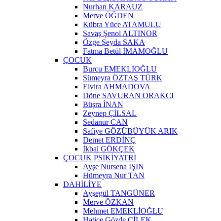
Nurhan KARAUZ
Merve ÖĞDEN
Kübra Yüce ATAMULU
Savaş Şenol ALTINOR
Özge Şeyda SAKA
Fatma Betül İMAMOĞLU
ÇOCUK
Burcu EMEKLİOĞLU
Sümeyra ÖZTAŞ TÜRK
Elvira AHMADOVA
Döne SAVURAN ORAKCI
Büşra İNAN
Zeynep ÇİLSAL
Sedanur CAN
Safiye GÖZÜBÜYÜK ARIK
Demet ERDİNÇ
İkbal GÖKÇEK
ÇOCUK PSİKİYATRİ
Ayşe Nursena IŞIN
Hümeyra Nur TAN
DAHİLİYE
Ayşegül TANGÜNER
Merve ÖZKAN
Mehmet EMEKLİOĞLU
Hatice Gözde ÇİLEK