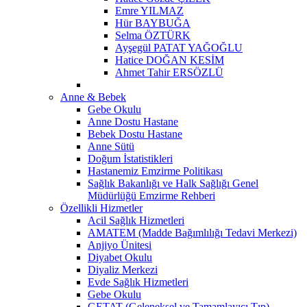
Emre YILMAZ
Hür BAYBUĞA
Selma ÖZTÜRK
Ayşegül PATAT YAĞOĞLU
Hatice DOĞAN KESİM
Ahmet Tahir ERSÖZLÜ
Anne & Bebek
Gebe Okulu
Anne Dostu Hastane
Bebek Dostu Hastane
Anne Sütü
Doğum İstatistikleri
Hastanemiz Emzirme Politikası
Sağlık Bakanlığı ve Halk Sağlığı Genel
Müdürlüğü Emzirme Rehberi
Özellikli Hizmetler
Acil Sağlık Hizmetleri
AMATEM (Madde Bağımlılığı Tedavi Merkezi)
Anjiyo Ünitesi
Diyabet Okulu
Diyaliz Merkezi
Evde Sağlık Hizmetleri
Gebe Okulu
GETAT (Geleneksel ve Tamamlayıcı Tıp)