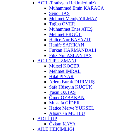
ACİL (Pratisyen Hekimlerimiz)
Muhammed Emin KARACA
Şenol TAŞ
Mehmet Memiş YILMAZ
Tuğba ÖVER
Muhammet Enes ATEŞ
Mehmet ERGÜL
Hatice Nur BAYAZIT
Hanife SARIKAN
Furkan HARMANDALI
Filiz Nur ASLANTAŞ
ACİL TIP UZMANI
Mürsel KOÇER
Mehmet İMRAL
Hilal PINAR
Adem Burak DURMUŞ
Safa Hüseyin KÜÇÜK
Yasin ÖZTAŞ
Ömer ÖZBAKAN
Mustafa GİDER
Hatice Merve YÜKSEL
Alparslan MUTLU
ADLİ TIP
Özkan KAYA
AİLE HEKİMLİĞİ