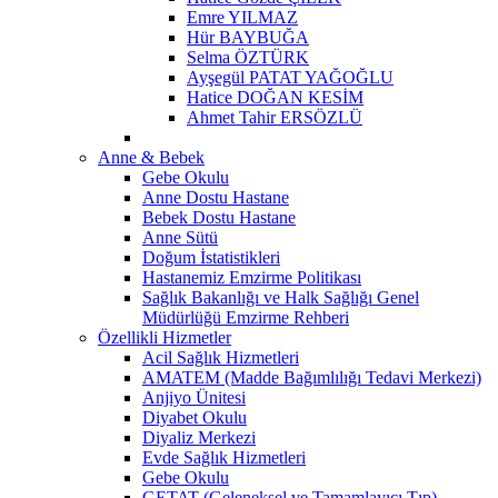
Emre YILMAZ
Hür BAYBUĞA
Selma ÖZTÜRK
Ayşegül PATAT YAĞOĞLU
Hatice DOĞAN KESİM
Ahmet Tahir ERSÖZLÜ
Anne & Bebek
Gebe Okulu
Anne Dostu Hastane
Bebek Dostu Hastane
Anne Sütü
Doğum İstatistikleri
Hastanemiz Emzirme Politikası
Sağlık Bakanlığı ve Halk Sağlığı Genel
Müdürlüğü Emzirme Rehberi
Özellikli Hizmetler
Acil Sağlık Hizmetleri
AMATEM (Madde Bağımlılığı Tedavi Merkezi)
Anjiyo Ünitesi
Diyabet Okulu
Diyaliz Merkezi
Evde Sağlık Hizmetleri
Gebe Okulu
GETAT (Geleneksel ve Tamamlayıcı Tıp)