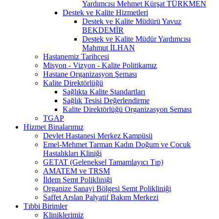
Yardımcısı Mehmet Kürşat TÜRKMEN
Destek ve Kalite Hizmetleri
Destek ve Kalite Müdürü Yavuz
BEKDEMİR
Destek ve Kalite Müdür Yardımcısı
Mahmut İLHAN
Hastanemiz Tarihçesi
Misyon - Vizyon - Kalite Politikamız
Hastane Organizasyon Şeması
Kalite Direktörlüğü
Sağlıkta Kalite Standartları
Sağlık Tesisi Değerlendirme
Kalite Direktörlüğü Organizasyon Şeması
TGAP
Hizmet Binalarımız
Devlet Hastanesi Merkez Kampüsü
Emel-Mehmet Tarman Kadın Doğum ve Çocuk
Hastalıkları Kliniği
GETAT (Geleneksel Tamamlayıcı Tıp)
AMATEM ve TRSM
İldem Semt Polikliniği
Organize Sanayi Bölgesi Semt Polikliniği
Saffet Arslan Palyatif Bakım Merkezi
Tıbbi Birimler
Kliniklerimiz