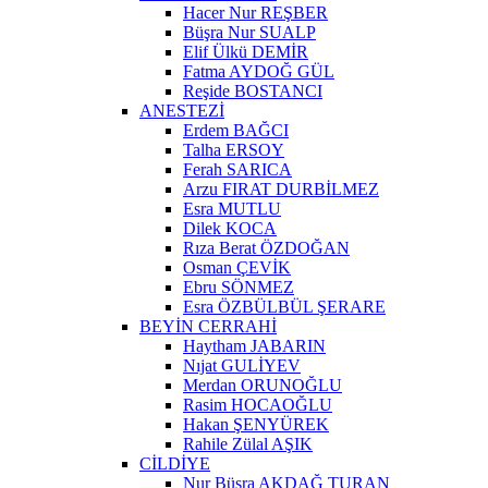
Hacer Nur REŞBER
Büşra Nur SUALP
Elif Ülkü DEMİR
Fatma AYDOĞ GÜL
Reşide BOSTANCI
ANESTEZİ
Erdem BAĞCI
Talha ERSOY
Ferah SARICA
Arzu FIRAT DURBİLMEZ
Esra MUTLU
Dilek KOCA
Rıza Berat ÖZDOĞAN
Osman ÇEVİK
Ebru SÖNMEZ
Esra ÖZBÜLBÜL ŞERARE
BEYİN CERRAHİ
Haytham JABARIN
Nıjat GULİYEV
Merdan ORUNOĞLU
Rasim HOCAOĞLU
Hakan ŞENYÜREK
Rahile Zülal AŞIK
CİLDİYE
Nur Büşra AKDAĞ TURAN