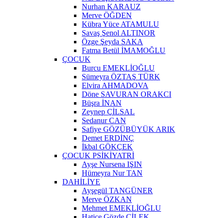
Nurhan KARAUZ
Merve ÖĞDEN
Kübra Yüce ATAMULU
Savaş Şenol ALTINOR
Özge Şeyda SAKA
Fatma Betül İMAMOĞLU
ÇOCUK
Burcu EMEKLİOĞLU
Sümeyra ÖZTAŞ TÜRK
Elvira AHMADOVA
Döne SAVURAN ORAKCI
Büşra İNAN
Zeynep ÇİLSAL
Sedanur CAN
Safiye GÖZÜBÜYÜK ARIK
Demet ERDİNÇ
İkbal GÖKÇEK
ÇOCUK PSİKİYATRİ
Ayşe Nursena IŞIN
Hümeyra Nur TAN
DAHİLİYE
Ayşegül TANGÜNER
Merve ÖZKAN
Mehmet EMEKLİOĞLU
Hatice Gözde ÇİLEK