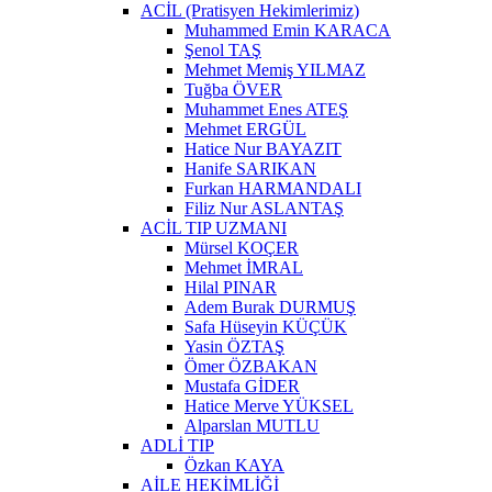
ACİL (Pratisyen Hekimlerimiz)
Muhammed Emin KARACA
Şenol TAŞ
Mehmet Memiş YILMAZ
Tuğba ÖVER
Muhammet Enes ATEŞ
Mehmet ERGÜL
Hatice Nur BAYAZIT
Hanife SARIKAN
Furkan HARMANDALI
Filiz Nur ASLANTAŞ
ACİL TIP UZMANI
Mürsel KOÇER
Mehmet İMRAL
Hilal PINAR
Adem Burak DURMUŞ
Safa Hüseyin KÜÇÜK
Yasin ÖZTAŞ
Ömer ÖZBAKAN
Mustafa GİDER
Hatice Merve YÜKSEL
Alparslan MUTLU
ADLİ TIP
Özkan KAYA
AİLE HEKİMLİĞİ