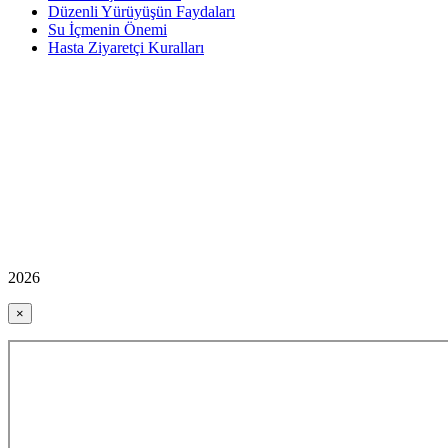
Düzenli Yürüyüşün Faydaları
Su İçmenin Önemi
Hasta Ziyaretçi Kuralları
2026
×