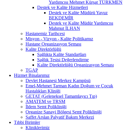
Yardımcısı Mehmet Kürşat TÜRKMEN
Destek ve Kalite Hizmetleri
Destek ve Kalite Müdürü Yavuz
BEKDEMİR
Destek ve Kalite Müdür Yardımcısı
Mahmut İLHAN
Hastanemiz Tarihçesi
Misyon - Vizyon - Kalite Politikamız
Hastane Organizasyon Şeması
Kalite Direktörlüğü
Sağlıkta Kalite Standartları
Sağlık Tesisi Değerlendirme
Kalite Direktörlüğü Organizasyon Şeması
TGAP
Hizmet Binalarımız
Devlet Hastanesi Merkez Kampüsü
Emel-Mehmet Tarman Kadın Doğum ve Çocuk
Hastalıkları Kliniği
GETAT (Geleneksel Tamamlayıcı Tıp)
AMATEM ve TRSM
İldem Semt Polikliniği
Organize Sanayi Bölgesi Semt Polikliniği
Saffet Arslan Palyatif Bakım Merkezi
Tıbbi Birimler
Kliniklerimiz