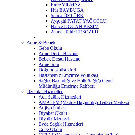
Emre YILMAZ
Hür BAYBUĞA
Selma ÖZTÜRK
Ayşegül PATAT YAĞOĞLU
Hatice DOĞAN KESİM
Ahmet Tahir ERSÖZLÜ
Anne & Bebek
Gebe Okulu
Anne Dostu Hastane
Bebek Dostu Hastane
Anne Sütü
Doğum İstatistikleri
Hastanemiz Emzirme Politikası
Sağlık Bakanlığı ve Halk Sağlığı Genel
Müdürlüğü Emzirme Rehberi
Özellikli Hizmetler
Acil Sağlık Hizmetleri
AMATEM (Madde Bağımlılığı Tedavi Merkezi)
Anjiyo Ünitesi
Diyabet Okulu
Diyaliz Merkezi
Evde Sağlık Hizmetleri
Gebe Okulu
GETAT (Geleneksel ve Tamamlayıcı Tıp)