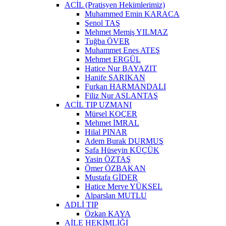
ACİL (Pratisyen Hekimlerimiz)
Muhammed Emin KARACA
Şenol TAŞ
Mehmet Memiş YILMAZ
Tuğba ÖVER
Muhammet Enes ATEŞ
Mehmet ERGÜL
Hatice Nur BAYAZIT
Hanife SARIKAN
Furkan HARMANDALI
Filiz Nur ASLANTAŞ
ACİL TIP UZMANI
Mürsel KOÇER
Mehmet İMRAL
Hilal PINAR
Adem Burak DURMUŞ
Safa Hüseyin KÜÇÜK
Yasin ÖZTAŞ
Ömer ÖZBAKAN
Mustafa GİDER
Hatice Merve YÜKSEL
Alparslan MUTLU
ADLİ TIP
Özkan KAYA
AİLE HEKİMLİĞİ