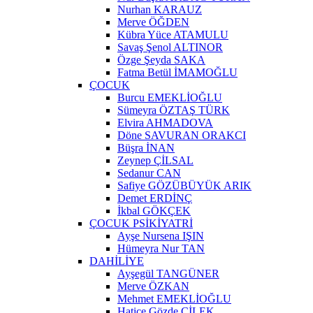
Nurhan KARAUZ
Merve ÖĞDEN
Kübra Yüce ATAMULU
Savaş Şenol ALTINOR
Özge Şeyda SAKA
Fatma Betül İMAMOĞLU
ÇOCUK
Burcu EMEKLİOĞLU
Sümeyra ÖZTAŞ TÜRK
Elvira AHMADOVA
Döne SAVURAN ORAKCI
Büşra İNAN
Zeynep ÇİLSAL
Sedanur CAN
Safiye GÖZÜBÜYÜK ARIK
Demet ERDİNÇ
İkbal GÖKÇEK
ÇOCUK PSİKİYATRİ
Ayşe Nursena IŞIN
Hümeyra Nur TAN
DAHİLİYE
Ayşegül TANGÜNER
Merve ÖZKAN
Mehmet EMEKLİOĞLU
Hatice Gözde ÇİLEK