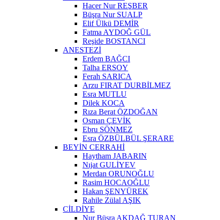
Hacer Nur REŞBER
Büşra Nur SUALP
Elif Ülkü DEMİR
Fatma AYDOĞ GÜL
Reşide BOSTANCI
ANESTEZİ
Erdem BAĞCI
Talha ERSOY
Ferah SARICA
Arzu FIRAT DURBİLMEZ
Esra MUTLU
Dilek KOCA
Rıza Berat ÖZDOĞAN
Osman ÇEVİK
Ebru SÖNMEZ
Esra ÖZBÜLBÜL ŞERARE
BEYİN CERRAHİ
Haytham JABARIN
Nıjat GULİYEV
Merdan ORUNOĞLU
Rasim HOCAOĞLU
Hakan ŞENYÜREK
Rahile Zülal AŞIK
CİLDİYE
Nur Büşra AKDAĞ TURAN