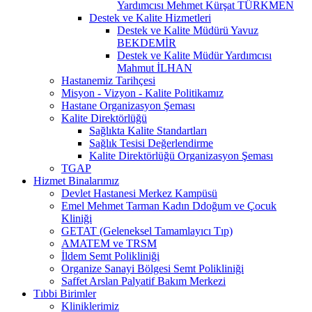
Yardımcısı Mehmet Kürşat TÜRKMEN
Destek ve Kalite Hizmetleri
Destek ve Kalite Müdürü Yavuz
BEKDEMİR
Destek ve Kalite Müdür Yardımcısı
Mahmut İLHAN
Hastanemiz Tarihçesi
Misyon - Vizyon - Kalite Politikamız
Hastane Organizasyon Şeması
Kalite Direktörlüğü
Sağlıkta Kalite Standartları
Sağlık Tesisi Değerlendirme
Kalite Direktörlüğü Organizasyon Şeması
TGAP
Hizmet Binalarımız
Devlet Hastanesi Merkez Kampüsü
Emel Mehmet Tarman Kadın Ddoğum ve Çocuk
Kliniği
GETAT (Geleneksel Tamamlayıcı Tıp)
AMATEM ve TRSM
İldem Semt Polikliniği
Organize Sanayi Bölgesi Semt Polikliniği
Saffet Arslan Palyatif Bakım Merkezi
Tıbbi Birimler
Kliniklerimiz