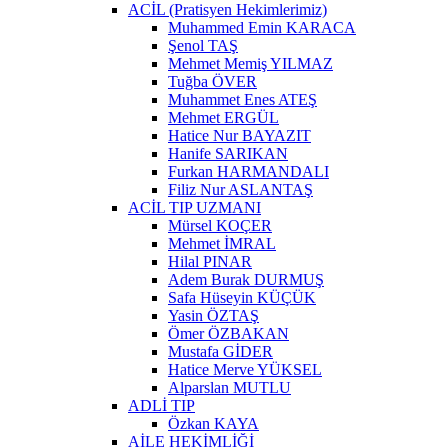
ACİL (Pratisyen Hekimlerimiz)
Muhammed Emin KARACA
Şenol TAŞ
Mehmet Memiş YILMAZ
Tuğba ÖVER
Muhammet Enes ATEŞ
Mehmet ERGÜL
Hatice Nur BAYAZIT
Hanife SARIKAN
Furkan HARMANDALI
Filiz Nur ASLANTAŞ
ACİL TIP UZMANI
Mürsel KOÇER
Mehmet İMRAL
Hilal PINAR
Adem Burak DURMUŞ
Safa Hüseyin KÜÇÜK
Yasin ÖZTAŞ
Ömer ÖZBAKAN
Mustafa GİDER
Hatice Merve YÜKSEL
Alparslan MUTLU
ADLİ TIP
Özkan KAYA
AİLE HEKİMLİĞİ