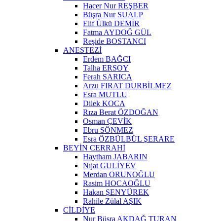
Hacer Nur REŞBER
Büşra Nur SUALP
Elif Ülkü DEMİR
Fatma AYDOĞ GÜL
Reşide BOSTANCI
ANESTEZİ
Erdem BAĞCI
Talha ERSOY
Ferah SARICA
Arzu FIRAT DURBİLMEZ
Esra MUTLU
Dilek KOCA
Rıza Berat ÖZDOĞAN
Osman ÇEVİK
Ebru SÖNMEZ
Esra ÖZBÜLBÜL ŞERARE
BEYİN CERRAHİ
Haytham JABARIN
Nıjat GULİYEV
Merdan ORUNOĞLU
Rasim HOCAOĞLU
Hakan ŞENYÜREK
Rahile Zülal AŞIK
CİLDİYE
Nur Büşra AKDAĞ TURAN