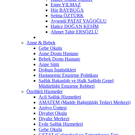
Emre YILMAZ
Hür BAYBUĞA
Selma ÖZTÜRK
Ayşegül PATAT YAĞOĞLU
Hatice DOĞAN KESİM
Ahmet Tahir ERSÖZLÜ
Anne & Bebek
Gebe Okulu
Anne Dostu Hastane
Bebek Dostu Hastane
Anne Sütü
Doğum İstatistikleri
Hastanemiz Emzirme Politikası
Sağlık Bakanlığı ve Halk Sağlığı Genel
Müdürlüğü Emzirme Rehberi
Özellikli Hizmetler
Acil Sağlık Hizmetleri
AMATEM (Madde Bağımlılığı Tedavi Merkezi)
Anjiyo Ünitesi
Diyabet Okulu
Diyaliz Merkezi
Evde Sağlık Hizmetleri
Gebe Okulu
GETAT (Geleneksel ve Tamamlayıcı Tıp)