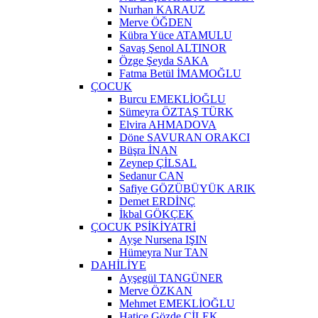
Nurhan KARAUZ
Merve ÖĞDEN
Kübra Yüce ATAMULU
Savaş Şenol ALTINOR
Özge Şeyda SAKA
Fatma Betül İMAMOĞLU
ÇOCUK
Burcu EMEKLİOĞLU
Sümeyra ÖZTAŞ TÜRK
Elvira AHMADOVA
Döne SAVURAN ORAKCI
Büşra İNAN
Zeynep ÇİLSAL
Sedanur CAN
Safiye GÖZÜBÜYÜK ARIK
Demet ERDİNÇ
İkbal GÖKÇEK
ÇOCUK PSİKİYATRİ
Ayşe Nursena IŞIN
Hümeyra Nur TAN
DAHİLİYE
Ayşegül TANGÜNER
Merve ÖZKAN
Mehmet EMEKLİOĞLU
Hatice Gözde ÇİLEK