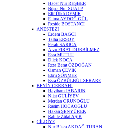
Hacer Nur REŞBER
Büşra Nur SUALP
Elif Ülkü DEMİR
Fatma AYDOĞ GÜL
Reşide BOSTANCI
ANESTEZİ
Erdem BAĞCI
Talha ERSOY
Ferah SARICA
Arzu FIRAT DURBİLMEZ
Esra MUTLU
Dilek KOCA
Rıza Berat ÖZDOĞAN
Osman ÇEVİK
Ebru SÖNMEZ
Esra ÖZBÜLBÜL ŞERARE
BEYİN CERRAHİ
Haytham JABARIN
Nıjat GULİYEV
Merdan ORUNOĞLU
Rasim HOCAOĞLU
Hakan ŞENYÜREK
Rahile Zülal AŞIK
CİLDİYE
Nur Büşra AKDAĞ TURAN