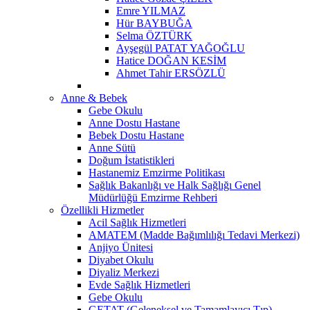
Emre YILMAZ
Hür BAYBUĞA
Selma ÖZTÜRK
Ayşegül PATAT YAĞOĞLU
Hatice DOĞAN KESİM
Ahmet Tahir ERSÖZLÜ
Anne & Bebek
Gebe Okulu
Anne Dostu Hastane
Bebek Dostu Hastane
Anne Sütü
Doğum İstatistikleri
Hastanemiz Emzirme Politikası
Sağlık Bakanlığı ve Halk Sağlığı Genel
Müdürlüğü Emzirme Rehberi
Özellikli Hizmetler
Acil Sağlık Hizmetleri
AMATEM (Madde Bağımlılığı Tedavi Merkezi)
Anjiyo Ünitesi
Diyabet Okulu
Diyaliz Merkezi
Evde Sağlık Hizmetleri
Gebe Okulu
GETAT (Geleneksel ve Tamamlayıcı Tıp)