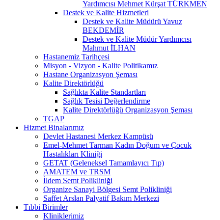
Yardımcısı Mehmet Kürşat TÜRKMEN
Destek ve Kalite Hizmetleri
Destek ve Kalite Müdürü Yavuz
BEKDEMİR
Destek ve Kalite Müdür Yardımcısı
Mahmut İLHAN
Hastanemiz Tarihçesi
Misyon - Vizyon - Kalite Politikamız
Hastane Organizasyon Şeması
Kalite Direktörlüğü
Sağlıkta Kalite Standartları
Sağlık Tesisi Değerlendirme
Kalite Direktörlüğü Organizasyon Şeması
TGAP
Hizmet Binalarımız
Devlet Hastanesi Merkez Kampüsü
Emel-Mehmet Tarman Kadın Doğum ve Çocuk
Hastalıkları Kliniği
GETAT (Geleneksel Tamamlayıcı Tıp)
AMATEM ve TRSM
İldem Semt Polikliniği
Organize Sanayi Bölgesi Semt Polikliniği
Saffet Arslan Palyatif Bakım Merkezi
Tıbbi Birimler
Kliniklerimiz