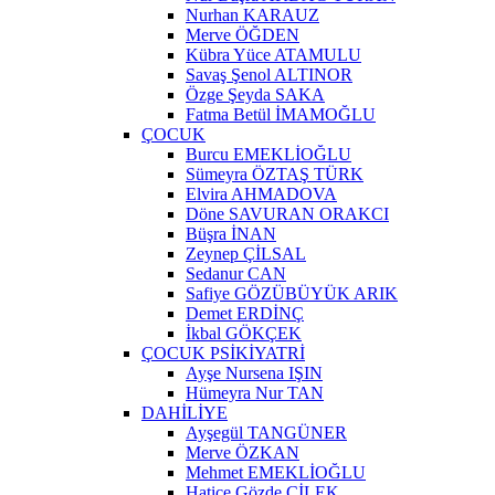
Nurhan KARAUZ
Merve ÖĞDEN
Kübra Yüce ATAMULU
Savaş Şenol ALTINOR
Özge Şeyda SAKA
Fatma Betül İMAMOĞLU
ÇOCUK
Burcu EMEKLİOĞLU
Sümeyra ÖZTAŞ TÜRK
Elvira AHMADOVA
Döne SAVURAN ORAKCI
Büşra İNAN
Zeynep ÇİLSAL
Sedanur CAN
Safiye GÖZÜBÜYÜK ARIK
Demet ERDİNÇ
İkbal GÖKÇEK
ÇOCUK PSİKİYATRİ
Ayşe Nursena IŞIN
Hümeyra Nur TAN
DAHİLİYE
Ayşegül TANGÜNER
Merve ÖZKAN
Mehmet EMEKLİOĞLU
Hatice Gözde ÇİLEK