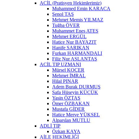
ACİL (Pratisyen Hekimlerimiz)
Muhammed Emin KARACA
Şenol TAŞ
Mehmet Memiş YILMAZ
Tuğba ÖVER
Muhammet Enes ATEŞ
Mehmet ERGÜL
Hatice Nur BAYAZIT
Hanife SARIKAN
Furkan HARMANDALI
Filiz Nur ASLANTAŞ
ACİL TIP UZMANI
Mürsel KOÇER
Mehmet İMRAL
Hilal PINAR
Adem Burak DURMUŞ
Safa Hüseyin KÜÇÜK
Yasin ÖZTAŞ
Ömer ÖZBAKAN
Mustafa GİDER
Hatice Merve YÜKSEL
Alparslan MUTLU
ADLİ TIP
Özkan KAYA
AİLE HEKİMLİĞİ