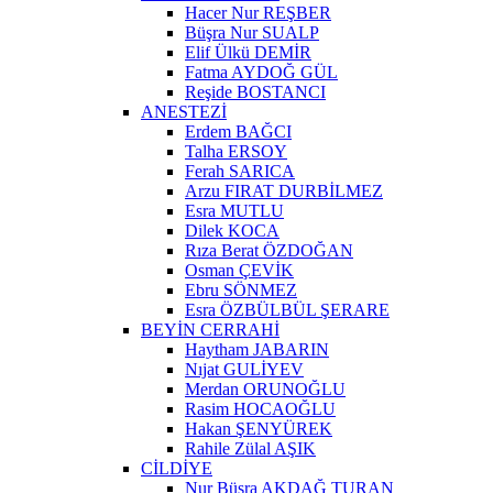
Hacer Nur REŞBER
Büşra Nur SUALP
Elif Ülkü DEMİR
Fatma AYDOĞ GÜL
Reşide BOSTANCI
ANESTEZİ
Erdem BAĞCI
Talha ERSOY
Ferah SARICA
Arzu FIRAT DURBİLMEZ
Esra MUTLU
Dilek KOCA
Rıza Berat ÖZDOĞAN
Osman ÇEVİK
Ebru SÖNMEZ
Esra ÖZBÜLBÜL ŞERARE
BEYİN CERRAHİ
Haytham JABARIN
Nıjat GULİYEV
Merdan ORUNOĞLU
Rasim HOCAOĞLU
Hakan ŞENYÜREK
Rahile Zülal AŞIK
CİLDİYE
Nur Büşra AKDAĞ TURAN