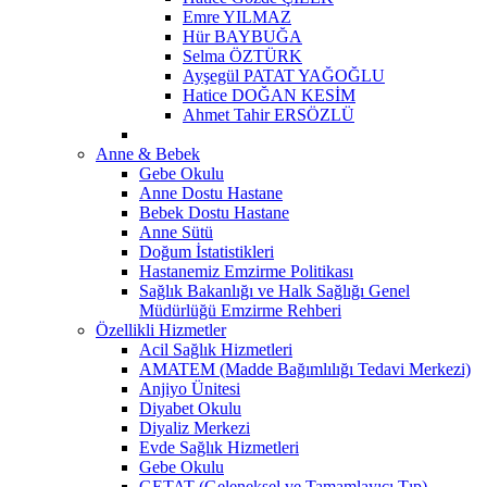
Emre YILMAZ
Hür BAYBUĞA
Selma ÖZTÜRK
Ayşegül PATAT YAĞOĞLU
Hatice DOĞAN KESİM
Ahmet Tahir ERSÖZLÜ
Anne & Bebek
Gebe Okulu
Anne Dostu Hastane
Bebek Dostu Hastane
Anne Sütü
Doğum İstatistikleri
Hastanemiz Emzirme Politikası
Sağlık Bakanlığı ve Halk Sağlığı Genel
Müdürlüğü Emzirme Rehberi
Özellikli Hizmetler
Acil Sağlık Hizmetleri
AMATEM (Madde Bağımlılığı Tedavi Merkezi)
Anjiyo Ünitesi
Diyabet Okulu
Diyaliz Merkezi
Evde Sağlık Hizmetleri
Gebe Okulu
GETAT (Geleneksel ve Tamamlayıcı Tıp)