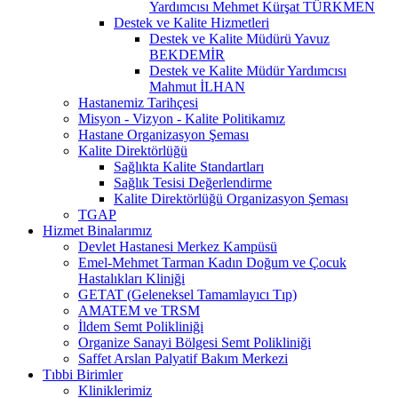
Yardımcısı Mehmet Kürşat TÜRKMEN
Destek ve Kalite Hizmetleri
Destek ve Kalite Müdürü Yavuz
BEKDEMİR
Destek ve Kalite Müdür Yardımcısı
Mahmut İLHAN
Hastanemiz Tarihçesi
Misyon - Vizyon - Kalite Politikamız
Hastane Organizasyon Şeması
Kalite Direktörlüğü
Sağlıkta Kalite Standartları
Sağlık Tesisi Değerlendirme
Kalite Direktörlüğü Organizasyon Şeması
TGAP
Hizmet Binalarımız
Devlet Hastanesi Merkez Kampüsü
Emel-Mehmet Tarman Kadın Doğum ve Çocuk
Hastalıkları Kliniği
GETAT (Geleneksel Tamamlayıcı Tıp)
AMATEM ve TRSM
İldem Semt Polikliniği
Organize Sanayi Bölgesi Semt Polikliniği
Saffet Arslan Palyatif Bakım Merkezi
Tıbbi Birimler
Kliniklerimiz