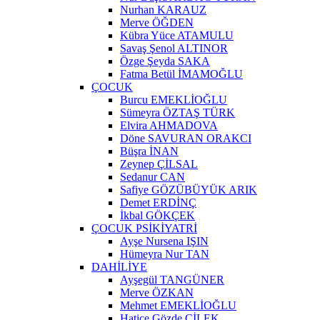
Nurhan KARAUZ
Merve ÖĞDEN
Kübra Yüce ATAMULU
Savaş Şenol ALTINOR
Özge Şeyda SAKA
Fatma Betül İMAMOĞLU
ÇOCUK
Burcu EMEKLİOĞLU
Sümeyra ÖZTAŞ TÜRK
Elvira AHMADOVA
Döne SAVURAN ORAKCI
Büşra İNAN
Zeynep ÇİLSAL
Sedanur CAN
Safiye GÖZÜBÜYÜK ARIK
Demet ERDİNÇ
İkbal GÖKÇEK
ÇOCUK PSİKİYATRİ
Ayşe Nursena IŞIN
Hümeyra Nur TAN
DAHİLİYE
Ayşegül TANGÜNER
Merve ÖZKAN
Mehmet EMEKLİOĞLU
Hatice Gözde ÇİLEK