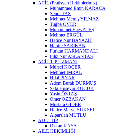
ACİL (Pratisyen Hekimlerimiz)
Muhammed Emin KARACA
Şenol TAŞ
Mehmet Memiş YILMAZ
Tuğba ÖVER
Muhammet Enes ATEŞ
Mehmet ERGÜL
Hatice Nur BAYAZIT
Hanife SARIKAN
Furkan HARMANDALI
Filiz Nur ASLANTAŞ
ACİL TIP UZMANI
Mürsel KOÇER
Mehmet İMRAL
Hilal PINAR
Adem Burak DURMUŞ
Safa Hüseyin KÜÇÜK
Yasin ÖZTAŞ
Ömer ÖZBAKAN
Mustafa GİDER
Hatice Merve YÜKSEL
Alparslan MUTLU
ADLİ TIP
Özkan KAYA
AİLE HEKİMLİĞİ