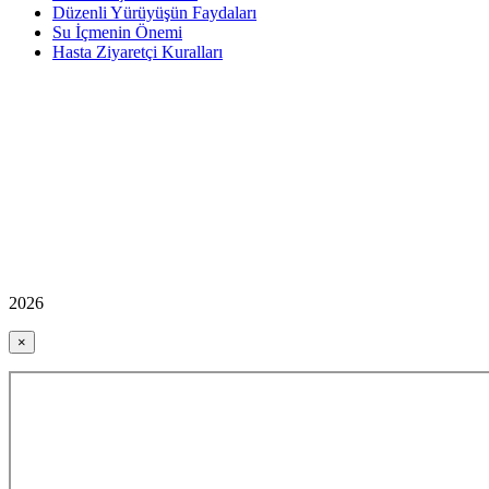
Düzenli Yürüyüşün Faydaları
Su İçmenin Önemi
Hasta Ziyaretçi Kuralları
2026
×