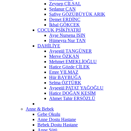
Zeynep ÇİLSAL
Sedanur CAN
Safiye GÖZÜBÜYÜK ARIK
Demet ERDİNÇ
İkbal GÖKÇEK
ÇOCUK PSİKİYATRİ
Ayşe Nursena IŞIN
Hümeyra Nur TAN
DAHİLİYE
Ayşegül TANGÜNER
Merve ÖZKAN
Mehmet EMEKLİOĞLU
Hatice Gözde ÇİLEK
Emre YILMAZ
Hür BAYBUĞA
Selma ÖZTÜRK
Ayşegül PATAT YAĞOĞLU
Hatice DOĞAN KESİM
Ahmet Tahir ERSÖZLÜ
Anne & Bebek
Gebe Okulu
Anne Dostu Hastane
Bebek Dostu Hastane
Anne Sütü