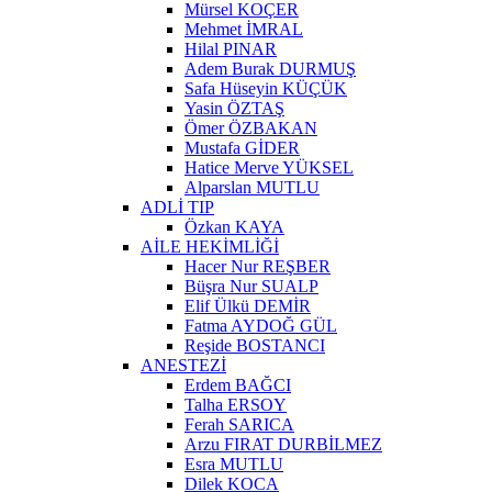
Mürsel KOÇER
Mehmet İMRAL
Hilal PINAR
Adem Burak DURMUŞ
Safa Hüseyin KÜÇÜK
Yasin ÖZTAŞ
Ömer ÖZBAKAN
Mustafa GİDER
Hatice Merve YÜKSEL
Alparslan MUTLU
ADLİ TIP
Özkan KAYA
AİLE HEKİMLİĞİ
Hacer Nur REŞBER
Büşra Nur SUALP
Elif Ülkü DEMİR
Fatma AYDOĞ GÜL
Reşide BOSTANCI
ANESTEZİ
Erdem BAĞCI
Talha ERSOY
Ferah SARICA
Arzu FIRAT DURBİLMEZ
Esra MUTLU
Dilek KOCA