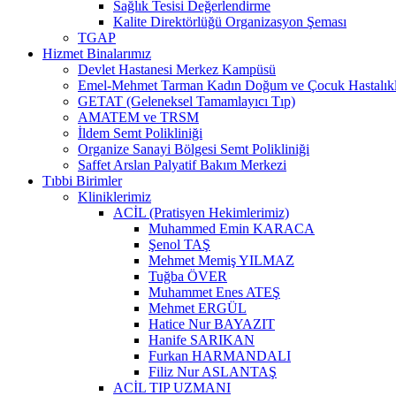
Sağlık Tesisi Değerlendirme
Kalite Direktörlüğü Organizasyon Şeması
TGAP
Hizmet Binalarımız
Devlet Hastanesi Merkez Kampüsü
Emel-Mehmet Tarman Kadın Doğum ve Çocuk Hastalıkla
GETAT (Geleneksel Tamamlayıcı Tıp)
AMATEM ve TRSM
İldem Semt Polikliniği
Organize Sanayi Bölgesi Semt Polikliniği
Saffet Arslan Palyatif Bakım Merkezi
Tıbbi Birimler
Kliniklerimiz
ACİL (Pratisyen Hekimlerimiz)
Muhammed Emin KARACA
Şenol TAŞ
Mehmet Memiş YILMAZ
Tuğba ÖVER
Muhammet Enes ATEŞ
Mehmet ERGÜL
Hatice Nur BAYAZIT
Hanife SARIKAN
Furkan HARMANDALI
Filiz Nur ASLANTAŞ
ACİL TIP UZMANI