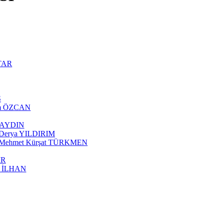
NTAR
Ş
ram ÖZCAN
AYAYDIN
ı Derya YILDIRIM
ısı Mehmet Kürşat TÜRKMEN
İR
ut İLHAN