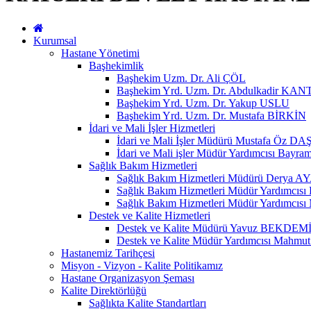
Kurumsal
Hastane Yönetimi
Başhekimlik
Başhekim Uzm. Dr. Ali ÇÖL
Başhekim Yrd. Uzm. Dr. Abdulkadir KA
Başhekim Yrd. Uzm. Dr. Yakup USLU
Başhekim Yrd. Uzm. Dr. Mustafa BİRKİN
İdari ve Mali İşler Hizmetleri
İdari ve Mali İşler Müdürü Mustafa Öz DA
İdari ve Mali işler Müdür Yardımcısı Bay
Sağlık Bakım Hizmetleri
Sağlık Bakım Hizmetleri Müdürü Derya 
Sağlık Bakım Hizmetleri Müdür Yardımcıs
Sağlık Bakım Hizmetleri Müdür Yardımc
Destek ve Kalite Hizmetleri
Destek ve Kalite Müdürü Yavuz BEKDEM
Destek ve Kalite Müdür Yardımcısı Mahm
Hastanemiz Tarihçesi
Misyon - Vizyon - Kalite Politikamız
Hastane Organizasyon Şeması
Kalite Direktörlüğü
Sağlıkta Kalite Standartları