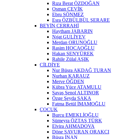
Rıza Berat ÖZDOĞAN
Osman ÇEVİK
Ebru SÖNMEZ
Esra ÖZBÜLBÜL ŞERARE
BEYİN CERRAHİ
Haytham JABARIN
Nıjat GULİYEV
Merdan ORUNOĞLU
Rasim HOCAOĞLU
Hakan ŞENYÜREK
Rahile Zülal AŞIK
CİLDİYE
Nur Büşra AKDAĞ TURAN
Nurhan KARAUZ
Merve ÖĞDEN
Kübra Yüce ATAMULU
Savaş Şenol ALTINOR
Özge Şeyda SAKA
Fatma Betül İMAMOĞLU
ÇOCUK
Burcu EMEKLİOĞLU
Sümeyra ÖZTAŞ TÜRK
Elvira AHMADOVA
Döne SAVURAN ORAKCI
Büşra İNAN