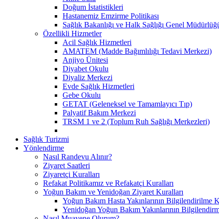
Doğum İstatistikleri
Hastanemiz Emzirme Politikası
Sağlık Bakanlığı ve Halk Sağlığı Genel Müdürlü
Özellikli Hizmetler
Acil Sağlık Hizmetleri
AMATEM (Madde Bağımlılığı Tedavi Merkezi)
Anjiyo Ünitesi
Diyabet Okulu
Diyaliz Merkezi
Evde Sağlık Hizmetleri
Gebe Okulu
GETAT (Geleneksel ve Tamamlayıcı Tıp)
Palyatif Bakım Merkezi
TRSM 1 ve 2 (Toplum Ruh Sağlığı Merkezleri)
Sağlık Turizmi
Yönlendirme
Nasıl Randevu Alınır?
Ziyaret Saatleri
Ziyaretçi Kuralları
Refakat Politikamız ve Refakatçi Kuralları
Yoğun Bakım ve Yenidoğan Ziyaret Kuralları
Yoğun Bakım Hasta Yakınlarının Bilgilendirilme K
Yenidoğan Yoğun Bakım Yakınlarının Bilgilendirm
Nasıl Muayene Olurum?