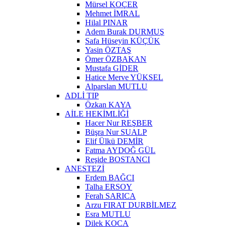
Mürsel KOÇER
Mehmet İMRAL
Hilal PINAR
Adem Burak DURMUŞ
Safa Hüseyin KÜÇÜK
Yasin ÖZTAŞ
Ömer ÖZBAKAN
Mustafa GİDER
Hatice Merve YÜKSEL
Alparslan MUTLU
ADLİ TIP
Özkan KAYA
AİLE HEKİMLİĞİ
Hacer Nur REŞBER
Büşra Nur SUALP
Elif Ülkü DEMİR
Fatma AYDOĞ GÜL
Reşide BOSTANCI
ANESTEZİ
Erdem BAĞCI
Talha ERSOY
Ferah SARICA
Arzu FIRAT DURBİLMEZ
Esra MUTLU
Dilek KOCA