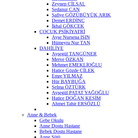
Zeynep ÇİLSAL
Sedanur CAN
Safiye GÖZÜBÜYÜK ARIK
Demet ERDİNÇ
İkbal GÖKÇEK
ÇOCUK PSİKİYATRİ
Ayşe Nursena IŞIN
Hümeyra Nur TAN
DAHİLİYE
Ayşegül TANGÜNER
Merve ÖZKAN
Mehmet EMEKLİOĞLU
Hatice Gözde ÇİLEK
Emre YILMAZ
Hür BAYBUĞA
Selma ÖZTÜRK
Ayşegül PATAT YAĞOĞLU
Hatice DOĞAN KESİM
Ahmet Tahir ERSÖZLÜ
Anne & Bebek
Gebe Okulu
Anne Dostu Hastane
Bebek Dostu Hastane
Anne Sütü