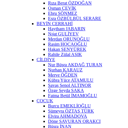
Rıza Berat ÖZDOĞAN
Osman ÇEVİK
Ebru SÖNMEZ
Esra ÖZBÜLBÜL ŞERARE
BEYİN CERRAHİ
Haytham JABARIN
Nıjat GULİYEV
Merdan ORUNOĞLU
Rasim HOCAOĞLU
Hakan ŞENYÜREK
Rahile Zülal AŞIK
CİLDİYE
Nur Büşra AKDAĞ TURAN
Nurhan KARAUZ
Merve ÖĞDEN
Kübra Yüce ATAMULU
Savaş Şenol ALTINOR
Özge Şeyda SAKA
Fatma Betül İMAMOĞLU
ÇOCUK
Burcu EMEKLİOĞLU
Sümeyra ÖZTAŞ TÜRK
Elvira AHMADOVA
Döne SAVURAN ORAKCI
Büşra İNAN