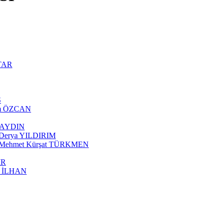
NTAR
Ş
ram ÖZCAN
AYAYDIN
ı Derya YILDIRIM
ısı Mehmet Kürşat TÜRKMEN
İR
ut İLHAN