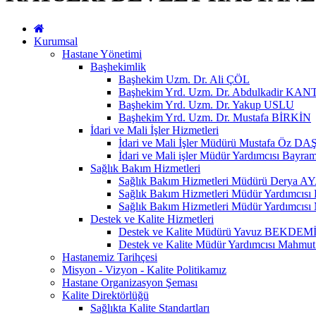
Kurumsal
Hastane Yönetimi
Başhekimlik
Başhekim Uzm. Dr. Ali ÇÖL
Başhekim Yrd. Uzm. Dr. Abdulkadir KA
Başhekim Yrd. Uzm. Dr. Yakup USLU
Başhekim Yrd. Uzm. Dr. Mustafa BİRKİN
İdari ve Mali İşler Hizmetleri
İdari ve Mali İşler Müdürü Mustafa Öz DA
İdari ve Mali işler Müdür Yardımcısı Bay
Sağlık Bakım Hizmetleri
Sağlık Bakım Hizmetleri Müdürü Derya 
Sağlık Bakım Hizmetleri Müdür Yardımcıs
Sağlık Bakım Hizmetleri Müdür Yardımc
Destek ve Kalite Hizmetleri
Destek ve Kalite Müdürü Yavuz BEKDEM
Destek ve Kalite Müdür Yardımcısı Mahm
Hastanemiz Tarihçesi
Misyon - Vizyon - Kalite Politikamız
Hastane Organizasyon Şeması
Kalite Direktörlüğü
Sağlıkta Kalite Standartları