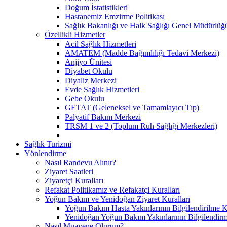
Doğum İstatistikleri
Hastanemiz Emzirme Politikası
Sağlık Bakanlığı ve Halk Sağlığı Genel Müdürlü
Özellikli Hizmetler
Acil Sağlık Hizmetleri
AMATEM (Madde Bağımlılığı Tedavi Merkezi)
Anjiyo Ünitesi
Diyabet Okulu
Diyaliz Merkezi
Evde Sağlık Hizmetleri
Gebe Okulu
GETAT (Geleneksel ve Tamamlayıcı Tıp)
Palyatif Bakım Merkezi
TRSM 1 ve 2 (Toplum Ruh Sağlığı Merkezleri)
Sağlık Turizmi
Yönlendirme
Nasıl Randevu Alınır?
Ziyaret Saatleri
Ziyaretçi Kuralları
Refakat Politikamız ve Refakatçi Kuralları
Yoğun Bakım ve Yenidoğan Ziyaret Kuralları
Yoğun Bakım Hasta Yakınlarının Bilgilendirilme K
Yenidoğan Yoğun Bakım Yakınlarının Bilgilendirm
Nasıl Muayene Olurum?