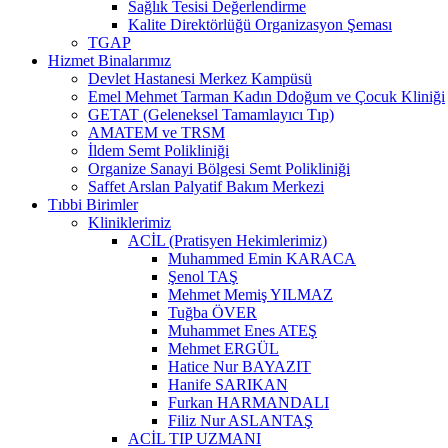
Sağlık Tesisi Değerlendirme
Kalite Direktörlüğü Organizasyon Şeması
TGAP
Hizmet Binalarımız
Devlet Hastanesi Merkez Kampüsü
Emel Mehmet Tarman Kadın Ddoğum ve Çocuk Kliniği
GETAT (Geleneksel Tamamlayıcı Tıp)
AMATEM ve TRSM
İldem Semt Polikliniği
Organize Sanayi Bölgesi Semt Polikliniği
Saffet Arslan Palyatif Bakım Merkezi
Tıbbi Birimler
Kliniklerimiz
ACİL (Pratisyen Hekimlerimiz)
Muhammed Emin KARACA
Şenol TAŞ
Mehmet Memiş YILMAZ
Tuğba ÖVER
Muhammet Enes ATEŞ
Mehmet ERGÜL
Hatice Nur BAYAZIT
Hanife SARIKAN
Furkan HARMANDALI
Filiz Nur ASLANTAŞ
ACİL TIP UZMANI