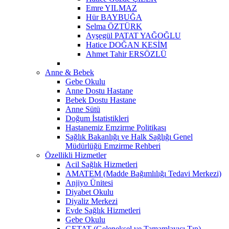
Emre YILMAZ
Hür BAYBUĞA
Selma ÖZTÜRK
Ayşegül PATAT YAĞOĞLU
Hatice DOĞAN KESİM
Ahmet Tahir ERSÖZLÜ
Anne & Bebek
Gebe Okulu
Anne Dostu Hastane
Bebek Dostu Hastane
Anne Sütü
Doğum İstatistikleri
Hastanemiz Emzirme Politikası
Sağlık Bakanlığı ve Halk Sağlığı Genel
Müdürlüğü Emzirme Rehberi
Özellikli Hizmetler
Acil Sağlık Hizmetleri
AMATEM (Madde Bağımlılığı Tedavi Merkezi)
Anjiyo Ünitesi
Diyabet Okulu
Diyaliz Merkezi
Evde Sağlık Hizmetleri
Gebe Okulu
GETAT (Geleneksel ve Tamamlayıcı Tıp)