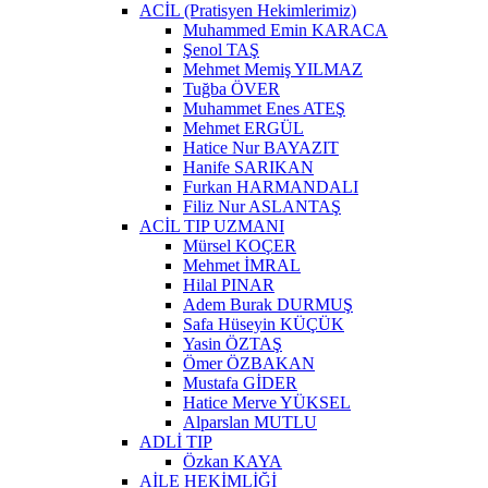
ACİL (Pratisyen Hekimlerimiz)
Muhammed Emin KARACA
Şenol TAŞ
Mehmet Memiş YILMAZ
Tuğba ÖVER
Muhammet Enes ATEŞ
Mehmet ERGÜL
Hatice Nur BAYAZIT
Hanife SARIKAN
Furkan HARMANDALI
Filiz Nur ASLANTAŞ
ACİL TIP UZMANI
Mürsel KOÇER
Mehmet İMRAL
Hilal PINAR
Adem Burak DURMUŞ
Safa Hüseyin KÜÇÜK
Yasin ÖZTAŞ
Ömer ÖZBAKAN
Mustafa GİDER
Hatice Merve YÜKSEL
Alparslan MUTLU
ADLİ TIP
Özkan KAYA
AİLE HEKİMLİĞİ