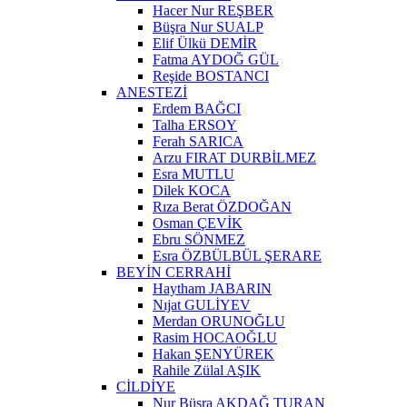
Hacer Nur REŞBER
Büşra Nur SUALP
Elif Ülkü DEMİR
Fatma AYDOĞ GÜL
Reşide BOSTANCI
ANESTEZİ
Erdem BAĞCI
Talha ERSOY
Ferah SARICA
Arzu FIRAT DURBİLMEZ
Esra MUTLU
Dilek KOCA
Rıza Berat ÖZDOĞAN
Osman ÇEVİK
Ebru SÖNMEZ
Esra ÖZBÜLBÜL ŞERARE
BEYİN CERRAHİ
Haytham JABARIN
Nıjat GULİYEV
Merdan ORUNOĞLU
Rasim HOCAOĞLU
Hakan ŞENYÜREK
Rahile Zülal AŞIK
CİLDİYE
Nur Büşra AKDAĞ TURAN