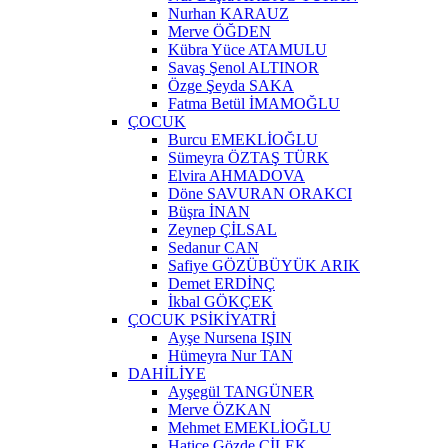
Nurhan KARAUZ
Merve ÖĞDEN
Kübra Yüce ATAMULU
Savaş Şenol ALTINOR
Özge Şeyda SAKA
Fatma Betül İMAMOĞLU
ÇOCUK
Burcu EMEKLİOĞLU
Sümeyra ÖZTAŞ TÜRK
Elvira AHMADOVA
Döne SAVURAN ORAKCI
Büşra İNAN
Zeynep ÇİLSAL
Sedanur CAN
Safiye GÖZÜBÜYÜK ARIK
Demet ERDİNÇ
İkbal GÖKÇEK
ÇOCUK PSİKİYATRİ
Ayşe Nursena IŞIN
Hümeyra Nur TAN
DAHİLİYE
Ayşegül TANGÜNER
Merve ÖZKAN
Mehmet EMEKLİOĞLU
Hatice Gözde ÇİLEK