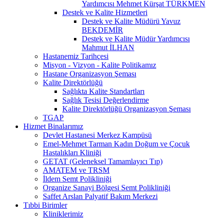
Yardımcısı Mehmet Kürşat TÜRKMEN
Destek ve Kalite Hizmetleri
Destek ve Kalite Müdürü Yavuz
BEKDEMİR
Destek ve Kalite Müdür Yardımcısı
Mahmut İLHAN
Hastanemiz Tarihçesi
Misyon - Vizyon - Kalite Politikamız
Hastane Organizasyon Şeması
Kalite Direktörlüğü
Sağlıkta Kalite Standartları
Sağlık Tesisi Değerlendirme
Kalite Direktörlüğü Organizasyon Şeması
TGAP
Hizmet Binalarımız
Devlet Hastanesi Merkez Kampüsü
Emel-Mehmet Tarman Kadın Doğum ve Çocuk
Hastalıkları Kliniği
GETAT (Geleneksel Tamamlayıcı Tıp)
AMATEM ve TRSM
İldem Semt Polikliniği
Organize Sanayi Bölgesi Semt Polikliniği
Saffet Arslan Palyatif Bakım Merkezi
Tıbbi Birimler
Kliniklerimiz