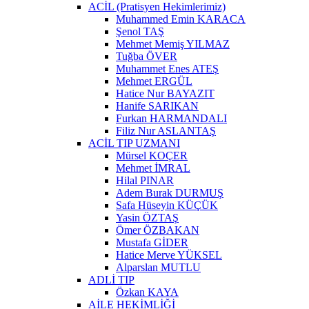
ACİL (Pratisyen Hekimlerimiz)
Muhammed Emin KARACA
Şenol TAŞ
Mehmet Memiş YILMAZ
Tuğba ÖVER
Muhammet Enes ATEŞ
Mehmet ERGÜL
Hatice Nur BAYAZIT
Hanife SARIKAN
Furkan HARMANDALI
Filiz Nur ASLANTAŞ
ACİL TIP UZMANI
Mürsel KOÇER
Mehmet İMRAL
Hilal PINAR
Adem Burak DURMUŞ
Safa Hüseyin KÜÇÜK
Yasin ÖZTAŞ
Ömer ÖZBAKAN
Mustafa GİDER
Hatice Merve YÜKSEL
Alparslan MUTLU
ADLİ TIP
Özkan KAYA
AİLE HEKİMLİĞİ