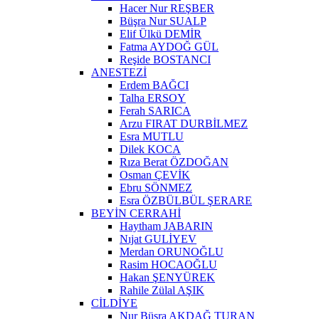
Hacer Nur REŞBER
Büşra Nur SUALP
Elif Ülkü DEMİR
Fatma AYDOĞ GÜL
Reşide BOSTANCI
ANESTEZİ
Erdem BAĞCI
Talha ERSOY
Ferah SARICA
Arzu FIRAT DURBİLMEZ
Esra MUTLU
Dilek KOCA
Rıza Berat ÖZDOĞAN
Osman ÇEVİK
Ebru SÖNMEZ
Esra ÖZBÜLBÜL ŞERARE
BEYİN CERRAHİ
Haytham JABARIN
Nıjat GULİYEV
Merdan ORUNOĞLU
Rasim HOCAOĞLU
Hakan ŞENYÜREK
Rahile Zülal AŞIK
CİLDİYE
Nur Büşra AKDAĞ TURAN