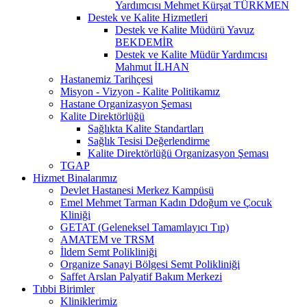
Yardımcısı Mehmet Kürşat TÜRKMEN
Destek ve Kalite Hizmetleri
Destek ve Kalite Müdürü Yavuz
BEKDEMİR
Destek ve Kalite Müdür Yardımcısı
Mahmut İLHAN
Hastanemiz Tarihçesi
Misyon - Vizyon - Kalite Politikamız
Hastane Organizasyon Şeması
Kalite Direktörlüğü
Sağlıkta Kalite Standartları
Sağlık Tesisi Değerlendirme
Kalite Direktörlüğü Organizasyon Şeması
TGAP
Hizmet Binalarımız
Devlet Hastanesi Merkez Kampüsü
Emel Mehmet Tarman Kadın Ddoğum ve Çocuk
Kliniği
GETAT (Geleneksel Tamamlayıcı Tıp)
AMATEM ve TRSM
İldem Semt Polikliniği
Organize Sanayi Bölgesi Semt Polikliniği
Saffet Arslan Palyatif Bakım Merkezi
Tıbbi Birimler
Kliniklerimiz