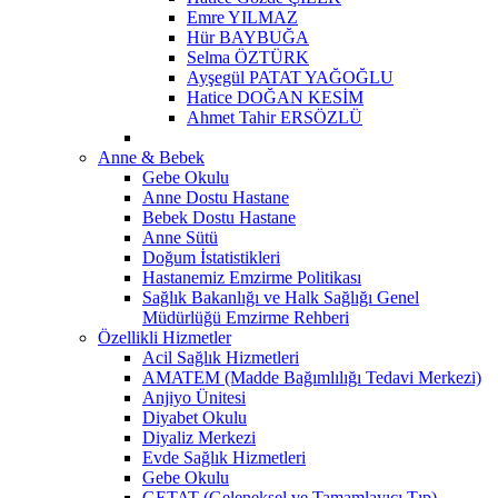
Emre YILMAZ
Hür BAYBUĞA
Selma ÖZTÜRK
Ayşegül PATAT YAĞOĞLU
Hatice DOĞAN KESİM
Ahmet Tahir ERSÖZLÜ
Anne & Bebek
Gebe Okulu
Anne Dostu Hastane
Bebek Dostu Hastane
Anne Sütü
Doğum İstatistikleri
Hastanemiz Emzirme Politikası
Sağlık Bakanlığı ve Halk Sağlığı Genel
Müdürlüğü Emzirme Rehberi
Özellikli Hizmetler
Acil Sağlık Hizmetleri
AMATEM (Madde Bağımlılığı Tedavi Merkezi)
Anjiyo Ünitesi
Diyabet Okulu
Diyaliz Merkezi
Evde Sağlık Hizmetleri
Gebe Okulu
GETAT (Geleneksel ve Tamamlayıcı Tıp)