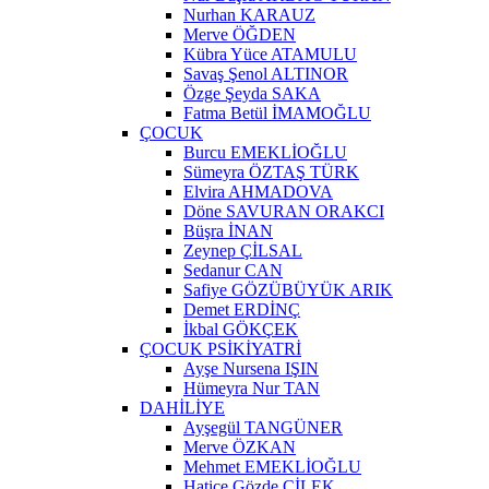
Nurhan KARAUZ
Merve ÖĞDEN
Kübra Yüce ATAMULU
Savaş Şenol ALTINOR
Özge Şeyda SAKA
Fatma Betül İMAMOĞLU
ÇOCUK
Burcu EMEKLİOĞLU
Sümeyra ÖZTAŞ TÜRK
Elvira AHMADOVA
Döne SAVURAN ORAKCI
Büşra İNAN
Zeynep ÇİLSAL
Sedanur CAN
Safiye GÖZÜBÜYÜK ARIK
Demet ERDİNÇ
İkbal GÖKÇEK
ÇOCUK PSİKİYATRİ
Ayşe Nursena IŞIN
Hümeyra Nur TAN
DAHİLİYE
Ayşegül TANGÜNER
Merve ÖZKAN
Mehmet EMEKLİOĞLU
Hatice Gözde ÇİLEK