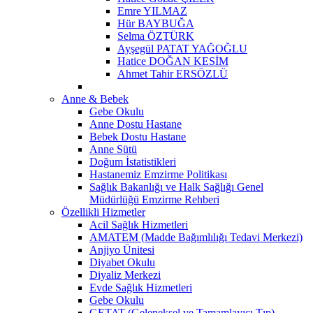
Emre YILMAZ
Hür BAYBUĞA
Selma ÖZTÜRK
Ayşegül PATAT YAĞOĞLU
Hatice DOĞAN KESİM
Ahmet Tahir ERSÖZLÜ
Anne & Bebek
Gebe Okulu
Anne Dostu Hastane
Bebek Dostu Hastane
Anne Sütü
Doğum İstatistikleri
Hastanemiz Emzirme Politikası
Sağlık Bakanlığı ve Halk Sağlığı Genel
Müdürlüğü Emzirme Rehberi
Özellikli Hizmetler
Acil Sağlık Hizmetleri
AMATEM (Madde Bağımlılığı Tedavi Merkezi)
Anjiyo Ünitesi
Diyabet Okulu
Diyaliz Merkezi
Evde Sağlık Hizmetleri
Gebe Okulu
GETAT (Geleneksel ve Tamamlayıcı Tıp)