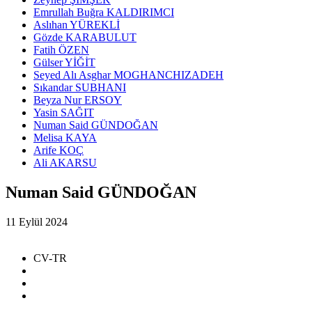
Emrullah Buğra KALDIRIMCI
Aslıhan YÜREKLİ
Gözde KARABULUT
Fatih ÖZEN
Gülser YİĞİT
Seyed Alı Asghar MOGHANCHIZADEH
Sıkandar SUBHANI
Beyza Nur ERSOY
Yasin SAĞIT
Numan Said GÜNDOĞAN
Melisa KAYA
Arife KOÇ
Ali AKARSU
Numan Said GÜNDOĞAN
11 Eylül 2024
CV-TR