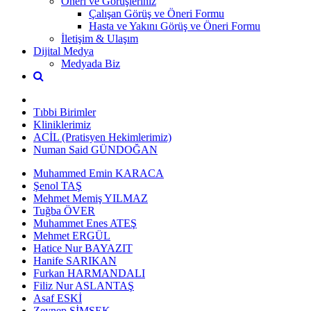
Öneri ve Görüşleriniz
Çalışan Görüş ve Öneri Formu
Hasta ve Yakını Görüş ve Öneri Formu
İletişim & Ulaşım
Dijital Medya
Medyada Biz
Tıbbi Birimler
Kliniklerimiz
ACİL (Pratisyen Hekimlerimiz)
Numan Said GÜNDOĞAN
Muhammed Emin KARACA
Şenol TAŞ
Mehmet Memiş YILMAZ
Tuğba ÖVER
Muhammet Enes ATEŞ
Mehmet ERGÜL
Hatice Nur BAYAZIT
Hanife SARIKAN
Furkan HARMANDALI
Filiz Nur ASLANTAŞ
Asaf ESKİ
Zeynep ŞİMŞEK