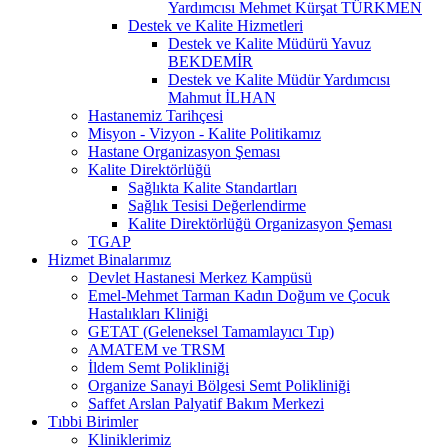
Yardımcısı Mehmet Kürşat TÜRKMEN
Destek ve Kalite Hizmetleri
Destek ve Kalite Müdürü Yavuz
BEKDEMİR
Destek ve Kalite Müdür Yardımcısı
Mahmut İLHAN
Hastanemiz Tarihçesi
Misyon - Vizyon - Kalite Politikamız
Hastane Organizasyon Şeması
Kalite Direktörlüğü
Sağlıkta Kalite Standartları
Sağlık Tesisi Değerlendirme
Kalite Direktörlüğü Organizasyon Şeması
TGAP
Hizmet Binalarımız
Devlet Hastanesi Merkez Kampüsü
Emel-Mehmet Tarman Kadın Doğum ve Çocuk
Hastalıkları Kliniği
GETAT (Geleneksel Tamamlayıcı Tıp)
AMATEM ve TRSM
İldem Semt Polikliniği
Organize Sanayi Bölgesi Semt Polikliniği
Saffet Arslan Palyatif Bakım Merkezi
Tıbbi Birimler
Kliniklerimiz