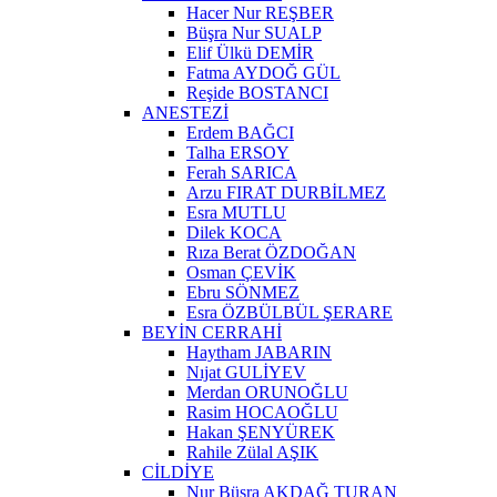
Hacer Nur REŞBER
Büşra Nur SUALP
Elif Ülkü DEMİR
Fatma AYDOĞ GÜL
Reşide BOSTANCI
ANESTEZİ
Erdem BAĞCI
Talha ERSOY
Ferah SARICA
Arzu FIRAT DURBİLMEZ
Esra MUTLU
Dilek KOCA
Rıza Berat ÖZDOĞAN
Osman ÇEVİK
Ebru SÖNMEZ
Esra ÖZBÜLBÜL ŞERARE
BEYİN CERRAHİ
Haytham JABARIN
Nıjat GULİYEV
Merdan ORUNOĞLU
Rasim HOCAOĞLU
Hakan ŞENYÜREK
Rahile Zülal AŞIK
CİLDİYE
Nur Büşra AKDAĞ TURAN