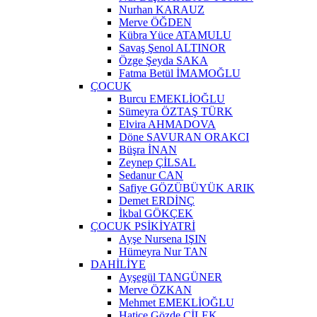
Nurhan KARAUZ
Merve ÖĞDEN
Kübra Yüce ATAMULU
Savaş Şenol ALTINOR
Özge Şeyda SAKA
Fatma Betül İMAMOĞLU
ÇOCUK
Burcu EMEKLİOĞLU
Sümeyra ÖZTAŞ TÜRK
Elvira AHMADOVA
Döne SAVURAN ORAKCI
Büşra İNAN
Zeynep ÇİLSAL
Sedanur CAN
Safiye GÖZÜBÜYÜK ARIK
Demet ERDİNÇ
İkbal GÖKÇEK
ÇOCUK PSİKİYATRİ
Ayşe Nursena IŞIN
Hümeyra Nur TAN
DAHİLİYE
Ayşegül TANGÜNER
Merve ÖZKAN
Mehmet EMEKLİOĞLU
Hatice Gözde ÇİLEK