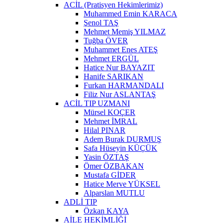
ACİL (Pratisyen Hekimlerimiz)
Muhammed Emin KARACA
Şenol TAŞ
Mehmet Memiş YILMAZ
Tuğba ÖVER
Muhammet Enes ATEŞ
Mehmet ERGÜL
Hatice Nur BAYAZIT
Hanife SARIKAN
Furkan HARMANDALI
Filiz Nur ASLANTAŞ
ACİL TIP UZMANI
Mürsel KOÇER
Mehmet İMRAL
Hilal PINAR
Adem Burak DURMUŞ
Safa Hüseyin KÜÇÜK
Yasin ÖZTAŞ
Ömer ÖZBAKAN
Mustafa GİDER
Hatice Merve YÜKSEL
Alparslan MUTLU
ADLİ TIP
Özkan KAYA
AİLE HEKİMLİĞİ