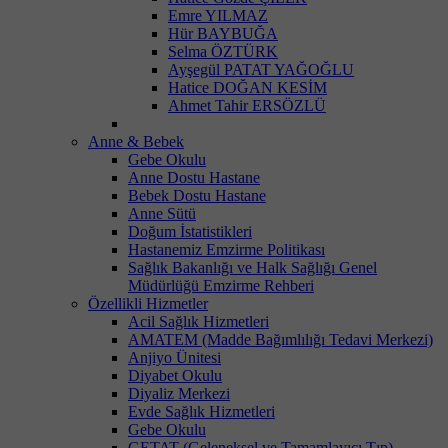
Emre YILMAZ
Hür BAYBUĞA
Selma ÖZTÜRK
Ayşegül PATAT YAĞOĞLU
Hatice DOĞAN KESİM
Ahmet Tahir ERSÖZLÜ
Anne & Bebek
Gebe Okulu
Anne Dostu Hastane
Bebek Dostu Hastane
Anne Sütü
Doğum İstatistikleri
Hastanemiz Emzirme Politikası
Sağlık Bakanlığı ve Halk Sağlığı Genel
Müdürlüğü Emzirme Rehberi
Özellikli Hizmetler
Acil Sağlık Hizmetleri
AMATEM (Madde Bağımlılığı Tedavi Merkezi)
Anjiyo Ünitesi
Diyabet Okulu
Diyaliz Merkezi
Evde Sağlık Hizmetleri
Gebe Okulu
GETAT (Geleneksel ve Tamamlayıcı Tıp)