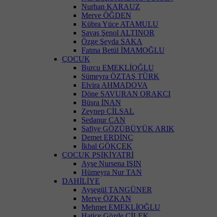
Nurhan KARAUZ
Merve ÖĞDEN
Kübra Yüce ATAMULU
Savaş Şenol ALTINOR
Özge Şeyda SAKA
Fatma Betül İMAMOĞLU
ÇOCUK
Burcu EMEKLİOĞLU
Sümeyra ÖZTAŞ TÜRK
Elvira AHMADOVA
Döne SAVURAN ORAKCI
Büşra İNAN
Zeynep ÇİLSAL
Sedanur CAN
Safiye GÖZÜBÜYÜK ARIK
Demet ERDİNÇ
İkbal GÖKÇEK
ÇOCUK PSİKİYATRİ
Ayşe Nursena IŞIN
Hümeyra Nur TAN
DAHİLİYE
Ayşegül TANGÜNER
Merve ÖZKAN
Mehmet EMEKLİOĞLU
Hatice Gözde ÇİLEK