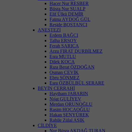
Hacer Nur REŞBER
Büşra Nur SUALP
Elif Ülkü DEMİR
Fatma AYDOĞ GÜL
Reşide BOSTANCI
ANESTEZİ
Erdem BAĞCI
Talha ERSOY
Ferah SARICA
Arzu FIRAT DURBİLMEZ
Esra MUTLU
Dilek KOCA
Rıza Berat ÖZDOĞAN
Osman ÇEVİK
Ebru SÖNMEZ
Esra ÖZBÜLBÜL ŞERARE
BEYİN CERRAHİ
Haytham JABARIN
Nıjat GULİYEV
Merdan ORUNOĞLU
Rasim HOCAOĞLU
Hakan ŞENYÜREK
Rahile Zülal AŞIK
CİLDİYE
Nur Büşra AKDAĞ TURAN