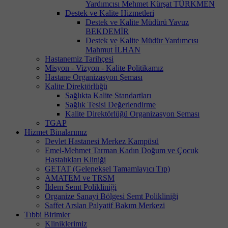
Yardımcısı Mehmet Kürşat TÜRKMEN
Destek ve Kalite Hizmetleri
Destek ve Kalite Müdürü Yavuz
BEKDEMİR
Destek ve Kalite Müdür Yardımcısı
Mahmut İLHAN
Hastanemiz Tarihçesi
Misyon - Vizyon - Kalite Politikamız
Hastane Organizasyon Şeması
Kalite Direktörlüğü
Sağlıkta Kalite Standartları
Sağlık Tesisi Değerlendirme
Kalite Direktörlüğü Organizasyon Şeması
TGAP
Hizmet Binalarımız
Devlet Hastanesi Merkez Kampüsü
Emel-Mehmet Tarman Kadın Doğum ve Çocuk
Hastalıkları Kliniği
GETAT (Geleneksel Tamamlayıcı Tıp)
AMATEM ve TRSM
İldem Semt Polikliniği
Organize Sanayi Bölgesi Semt Polikliniği
Saffet Arslan Palyatif Bakım Merkezi
Tıbbi Birimler
Kliniklerimiz