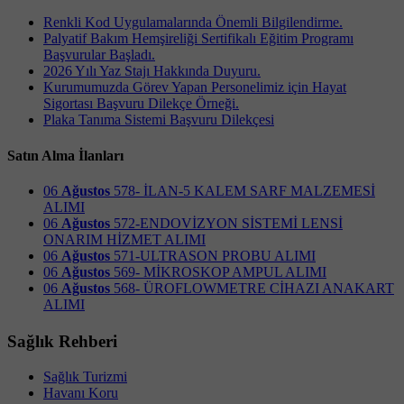
Renkli Kod Uygulamalarında Önemli Bilgilendirme.
Palyatif Bakım Hemşireliği Sertifikalı Eğitim Programı
Başvurular Başladı.
2026 Yılı Yaz Stajı Hakkında Duyuru.
Kurumumuzda Görev Yapan Personelimiz için Hayat
Sigortası Başvuru Dilekçe Örneği.
Plaka Tanıma Sistemi Başvuru Dilekçesi
Satın Alma İlanları
06
Ağustos
578- İLAN-5 KALEM SARF MALZEMESİ
ALIMI
06
Ağustos
572-ENDOVİZYON SİSTEMİ LENSİ
ONARIM HİZMET ALIMI
06
Ağustos
571-ULTRASON PROBU ALIMI
06
Ağustos
569- MİKROSKOP AMPUL ALIMI
06
Ağustos
568- ÜROFLOWMETRE CİHAZI ANAKART
ALIMI
Sağlık Rehberi
Sağlık Turizmi
Havanı Koru