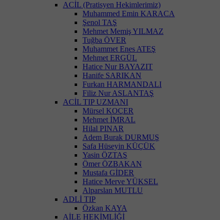
ACİL (Pratisyen Hekimlerimiz)
Muhammed Emin KARACA
Şenol TAŞ
Mehmet Memiş YILMAZ
Tuğba ÖVER
Muhammet Enes ATEŞ
Mehmet ERGÜL
Hatice Nur BAYAZIT
Hanife SARIKAN
Furkan HARMANDALI
Filiz Nur ASLANTAŞ
ACİL TIP UZMANI
Mürsel KOÇER
Mehmet İMRAL
Hilal PINAR
Adem Burak DURMUŞ
Safa Hüseyin KÜÇÜK
Yasin ÖZTAŞ
Ömer ÖZBAKAN
Mustafa GİDER
Hatice Merve YÜKSEL
Alparslan MUTLU
ADLİ TIP
Özkan KAYA
AİLE HEKİMLİĞİ