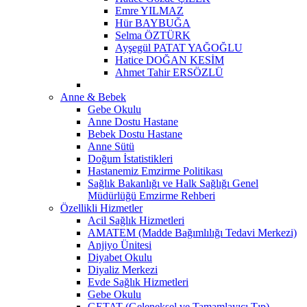
Emre YILMAZ
Hür BAYBUĞA
Selma ÖZTÜRK
Ayşegül PATAT YAĞOĞLU
Hatice DOĞAN KESİM
Ahmet Tahir ERSÖZLÜ
Anne & Bebek
Gebe Okulu
Anne Dostu Hastane
Bebek Dostu Hastane
Anne Sütü
Doğum İstatistikleri
Hastanemiz Emzirme Politikası
Sağlık Bakanlığı ve Halk Sağlığı Genel
Müdürlüğü Emzirme Rehberi
Özellikli Hizmetler
Acil Sağlık Hizmetleri
AMATEM (Madde Bağımlılığı Tedavi Merkezi)
Anjiyo Ünitesi
Diyabet Okulu
Diyaliz Merkezi
Evde Sağlık Hizmetleri
Gebe Okulu
GETAT (Geleneksel ve Tamamlayıcı Tıp)