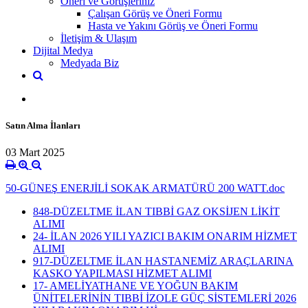
Öneri ve Görüşleriniz
Çalışan Görüş ve Öneri Formu
Hasta ve Yakını Görüş ve Öneri Formu
İletişim & Ulaşım
Dijital Medya
Medyada Biz
Satın Alma İlanları
03 Mart 2025
50-GÜNEŞ ENERJİLİ SOKAK ARMATÜRÜ 200 WATT.doc
848-DÜZELTME İLAN TIBBİ GAZ OKSİJEN LİKİT
ALIMI
24- İLAN 2026 YILI YAZICI BAKIM ONARIM HİZMET
ALIMI
917-DÜZELTME İLAN HASTANEMİZ ARAÇLARINA
KASKO YAPILMASI HİZMET ALIMI
17- AMELİYATHANE VE YOĞUN BAKIM
ÜNİTELERİNİN TIBBİ İZOLE GÜÇ SİSTEMLERİ 2026