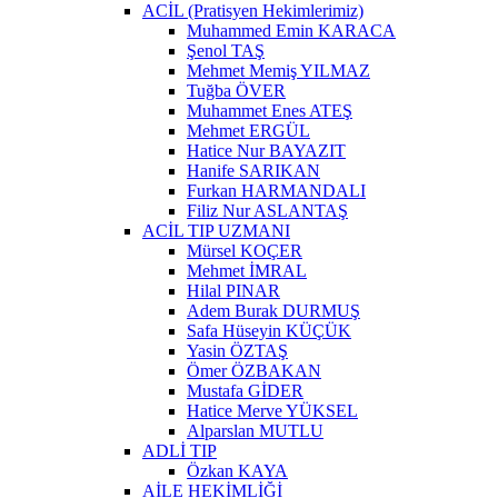
ACİL (Pratisyen Hekimlerimiz)
Muhammed Emin KARACA
Şenol TAŞ
Mehmet Memiş YILMAZ
Tuğba ÖVER
Muhammet Enes ATEŞ
Mehmet ERGÜL
Hatice Nur BAYAZIT
Hanife SARIKAN
Furkan HARMANDALI
Filiz Nur ASLANTAŞ
ACİL TIP UZMANI
Mürsel KOÇER
Mehmet İMRAL
Hilal PINAR
Adem Burak DURMUŞ
Safa Hüseyin KÜÇÜK
Yasin ÖZTAŞ
Ömer ÖZBAKAN
Mustafa GİDER
Hatice Merve YÜKSEL
Alparslan MUTLU
ADLİ TIP
Özkan KAYA
AİLE HEKİMLİĞİ