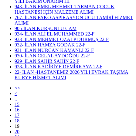
YILI BAKIM ONARIM Hİ
943- İLAN EMEL MEHMET TARMAN ÇOCUK
HASTANESİ İÇİN MALZEME ALIMI
767- İLAN FAKO ASPİRASYON UCU TAMİRİ HİZMET
ALIMI
905-İLAN-KURŞUNLU CAM
934- İLAN ALİ EL MUHAMMED 22-F
933- İLAN MEHMET ÖZALP DURMUŞ 22-F
932- İLAN HAMZA GODAK 22-F
931- İLAN NURCAN KAMANLI 22-F
930- İLAN CELAL AYDOĞDU 22-F
929- İLAN SAHİR ŞAHİN 22-F
928- İLAN KADİRİYE DEMİRKAYA 22-F
22- İLAN -HASTANEMİZ 2026 YILI EVRAK TAŞIMA,
KURYE HİZMET ALIMI
<<
<
..
15
16
17
18
19
20