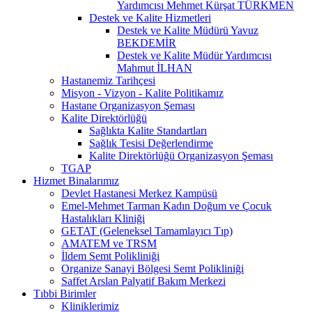
Yardımcısı Mehmet Kürşat TÜRKMEN
Destek ve Kalite Hizmetleri
Destek ve Kalite Müdürü Yavuz
BEKDEMİR
Destek ve Kalite Müdür Yardımcısı
Mahmut İLHAN
Hastanemiz Tarihçesi
Misyon - Vizyon - Kalite Politikamız
Hastane Organizasyon Şeması
Kalite Direktörlüğü
Sağlıkta Kalite Standartları
Sağlık Tesisi Değerlendirme
Kalite Direktörlüğü Organizasyon Şeması
TGAP
Hizmet Binalarımız
Devlet Hastanesi Merkez Kampüsü
Emel-Mehmet Tarman Kadın Doğum ve Çocuk
Hastalıkları Kliniği
GETAT (Geleneksel Tamamlayıcı Tıp)
AMATEM ve TRSM
İldem Semt Polikliniği
Organize Sanayi Bölgesi Semt Polikliniği
Saffet Arslan Palyatif Bakım Merkezi
Tıbbi Birimler
Kliniklerimiz