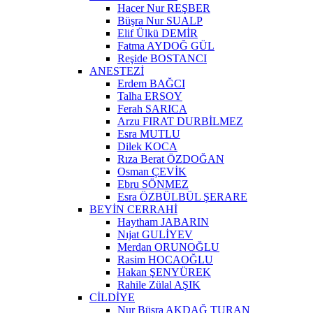
Hacer Nur REŞBER
Büşra Nur SUALP
Elif Ülkü DEMİR
Fatma AYDOĞ GÜL
Reşide BOSTANCI
ANESTEZİ
Erdem BAĞCI
Talha ERSOY
Ferah SARICA
Arzu FIRAT DURBİLMEZ
Esra MUTLU
Dilek KOCA
Rıza Berat ÖZDOĞAN
Osman ÇEVİK
Ebru SÖNMEZ
Esra ÖZBÜLBÜL ŞERARE
BEYİN CERRAHİ
Haytham JABARIN
Nıjat GULİYEV
Merdan ORUNOĞLU
Rasim HOCAOĞLU
Hakan ŞENYÜREK
Rahile Zülal AŞIK
CİLDİYE
Nur Büşra AKDAĞ TURAN