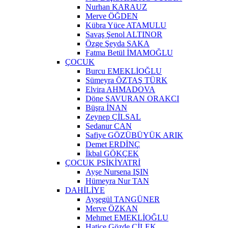
Nurhan KARAUZ
Merve ÖĞDEN
Kübra Yüce ATAMULU
Savaş Şenol ALTINOR
Özge Şeyda SAKA
Fatma Betül İMAMOĞLU
ÇOCUK
Burcu EMEKLİOĞLU
Sümeyra ÖZTAŞ TÜRK
Elvira AHMADOVA
Döne SAVURAN ORAKCI
Büşra İNAN
Zeynep ÇİLSAL
Sedanur CAN
Safiye GÖZÜBÜYÜK ARIK
Demet ERDİNÇ
İkbal GÖKÇEK
ÇOCUK PSİKİYATRİ
Ayşe Nursena IŞIN
Hümeyra Nur TAN
DAHİLİYE
Ayşegül TANGÜNER
Merve ÖZKAN
Mehmet EMEKLİOĞLU
Hatice Gözde ÇİLEK