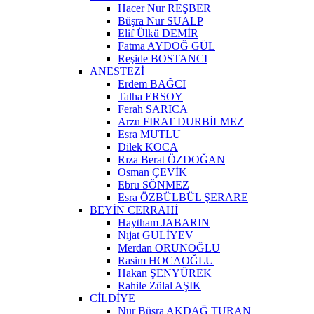
Hacer Nur REŞBER
Büşra Nur SUALP
Elif Ülkü DEMİR
Fatma AYDOĞ GÜL
Reşide BOSTANCI
ANESTEZİ
Erdem BAĞCI
Talha ERSOY
Ferah SARICA
Arzu FIRAT DURBİLMEZ
Esra MUTLU
Dilek KOCA
Rıza Berat ÖZDOĞAN
Osman ÇEVİK
Ebru SÖNMEZ
Esra ÖZBÜLBÜL ŞERARE
BEYİN CERRAHİ
Haytham JABARIN
Nıjat GULİYEV
Merdan ORUNOĞLU
Rasim HOCAOĞLU
Hakan ŞENYÜREK
Rahile Zülal AŞIK
CİLDİYE
Nur Büşra AKDAĞ TURAN