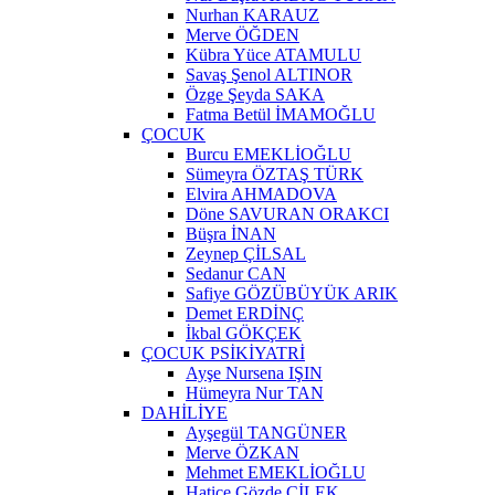
Nurhan KARAUZ
Merve ÖĞDEN
Kübra Yüce ATAMULU
Savaş Şenol ALTINOR
Özge Şeyda SAKA
Fatma Betül İMAMOĞLU
ÇOCUK
Burcu EMEKLİOĞLU
Sümeyra ÖZTAŞ TÜRK
Elvira AHMADOVA
Döne SAVURAN ORAKCI
Büşra İNAN
Zeynep ÇİLSAL
Sedanur CAN
Safiye GÖZÜBÜYÜK ARIK
Demet ERDİNÇ
İkbal GÖKÇEK
ÇOCUK PSİKİYATRİ
Ayşe Nursena IŞIN
Hümeyra Nur TAN
DAHİLİYE
Ayşegül TANGÜNER
Merve ÖZKAN
Mehmet EMEKLİOĞLU
Hatice Gözde ÇİLEK