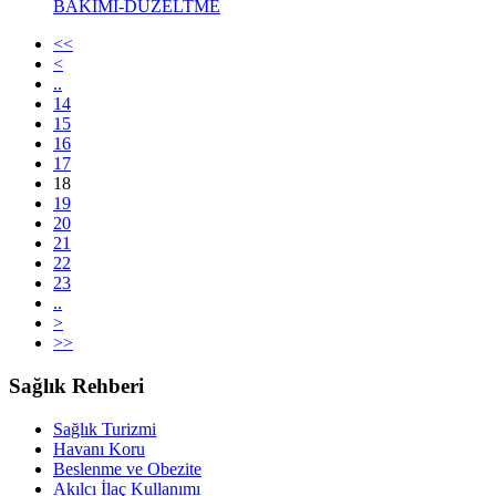
BAKIMI-DÜZELTME
<<
<
..
14
15
16
17
18
19
20
21
22
23
..
>
>>
Sağlık Rehberi
Sağlık Turizmi
Havanı Koru
Beslenme ve Obezite
Akılcı İlaç Kullanımı