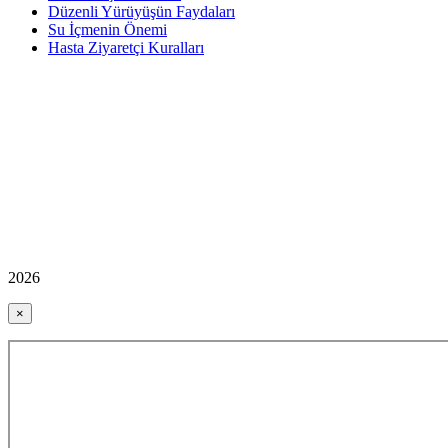
Düzenli Yürüyüşün Faydaları
Su İçmenin Önemi
Hasta Ziyaretçi Kuralları
2026
×