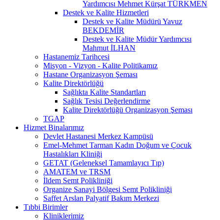
Yardımcısı Mehmet Kürşat TÜRKMEN
Destek ve Kalite Hizmetleri
Destek ve Kalite Müdürü Yavuz
BEKDEMİR
Destek ve Kalite Müdür Yardımcısı
Mahmut İLHAN
Hastanemiz Tarihçesi
Misyon - Vizyon - Kalite Politikamız
Hastane Organizasyon Şeması
Kalite Direktörlüğü
Sağlıkta Kalite Standartları
Sağlık Tesisi Değerlendirme
Kalite Direktörlüğü Organizasyon Şeması
TGAP
Hizmet Binalarımız
Devlet Hastanesi Merkez Kampüsü
Emel-Mehmet Tarman Kadın Doğum ve Çocuk
Hastalıkları Kliniği
GETAT (Geleneksel Tamamlayıcı Tıp)
AMATEM ve TRSM
İldem Semt Polikliniği
Organize Sanayi Bölgesi Semt Polikliniği
Saffet Arslan Palyatif Bakım Merkezi
Tıbbi Birimler
Kliniklerimiz