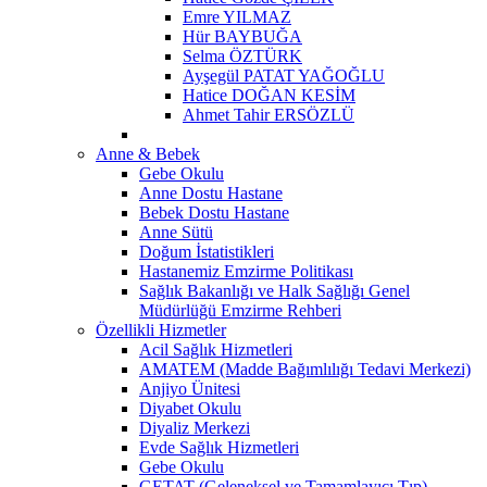
Emre YILMAZ
Hür BAYBUĞA
Selma ÖZTÜRK
Ayşegül PATAT YAĞOĞLU
Hatice DOĞAN KESİM
Ahmet Tahir ERSÖZLÜ
Anne & Bebek
Gebe Okulu
Anne Dostu Hastane
Bebek Dostu Hastane
Anne Sütü
Doğum İstatistikleri
Hastanemiz Emzirme Politikası
Sağlık Bakanlığı ve Halk Sağlığı Genel
Müdürlüğü Emzirme Rehberi
Özellikli Hizmetler
Acil Sağlık Hizmetleri
AMATEM (Madde Bağımlılığı Tedavi Merkezi)
Anjiyo Ünitesi
Diyabet Okulu
Diyaliz Merkezi
Evde Sağlık Hizmetleri
Gebe Okulu
GETAT (Geleneksel ve Tamamlayıcı Tıp)