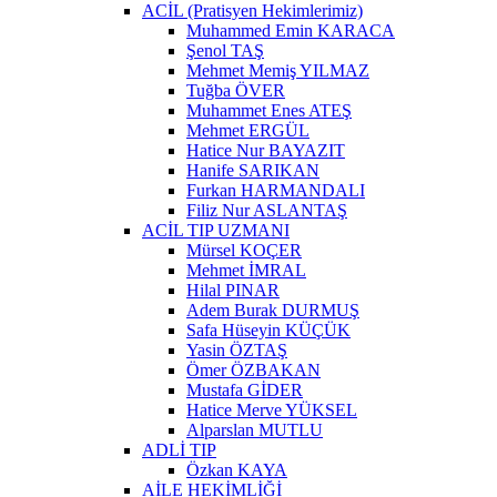
ACİL (Pratisyen Hekimlerimiz)
Muhammed Emin KARACA
Şenol TAŞ
Mehmet Memiş YILMAZ
Tuğba ÖVER
Muhammet Enes ATEŞ
Mehmet ERGÜL
Hatice Nur BAYAZIT
Hanife SARIKAN
Furkan HARMANDALI
Filiz Nur ASLANTAŞ
ACİL TIP UZMANI
Mürsel KOÇER
Mehmet İMRAL
Hilal PINAR
Adem Burak DURMUŞ
Safa Hüseyin KÜÇÜK
Yasin ÖZTAŞ
Ömer ÖZBAKAN
Mustafa GİDER
Hatice Merve YÜKSEL
Alparslan MUTLU
ADLİ TIP
Özkan KAYA
AİLE HEKİMLİĞİ