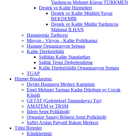
Yardımcısı Mehmet Kürşat TÜRKMEN
Destek ve Kalite Hizmetleri
Destek ve Kalite Müdürü Yavuz
BEKDEMİR
Destek ve Kalite Müdür Yardımcısı
Mahmut İLHAN
Hastanemiz Tarihçesi
Misyon - Vizyon - Kalite Politikamız
Hastane Organizasyon Şeması
Kalite Direktörlüğü
Sağlıkta Kalite Standartları
Sağlık Tesisi Değerlendirme
Kalite Direktörlüğü Organizasyon Şeması
TGAP
Hizmet Binalarımız
Devlet Hastanesi Merkez Kampüsü
Emel Mehmet Tarman Kadın Ddoğum ve Çocuk
Kliniği
GETAT (Geleneksel Tamamlayıcı Tıp)
AMATEM ve TRSM
İldem Semt Polikliniği
Organize Sanayi Bölgesi Semt Polikliniği
Saffet Arslan Palyatif Bakım Merkezi
Tıbbi Birimler
Kliniklerimiz