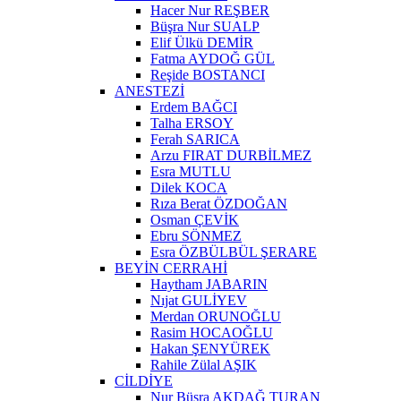
Hacer Nur REŞBER
Büşra Nur SUALP
Elif Ülkü DEMİR
Fatma AYDOĞ GÜL
Reşide BOSTANCI
ANESTEZİ
Erdem BAĞCI
Talha ERSOY
Ferah SARICA
Arzu FIRAT DURBİLMEZ
Esra MUTLU
Dilek KOCA
Rıza Berat ÖZDOĞAN
Osman ÇEVİK
Ebru SÖNMEZ
Esra ÖZBÜLBÜL ŞERARE
BEYİN CERRAHİ
Haytham JABARIN
Nıjat GULİYEV
Merdan ORUNOĞLU
Rasim HOCAOĞLU
Hakan ŞENYÜREK
Rahile Zülal AŞIK
CİLDİYE
Nur Büşra AKDAĞ TURAN