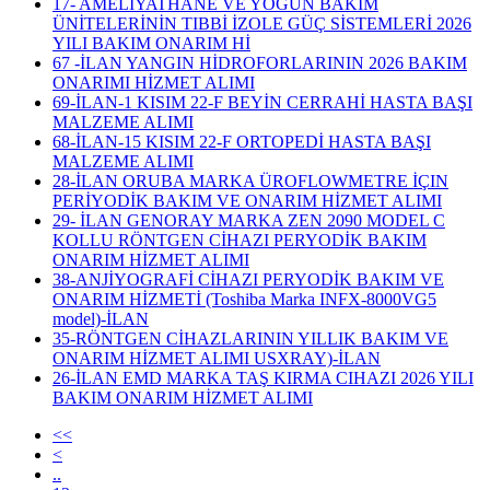
17- AMELİYATHANE VE YOĞUN BAKIM
ÜNİTELERİNİN TIBBİ İZOLE GÜÇ SİSTEMLERİ 2026
YILI BAKIM ONARIM Hİ
67 -İLAN YANGIN HİDROFORLARININ 2026 BAKIM
ONARIMI HİZMET ALIMI
69-İLAN-1 KISIM 22-F BEYİN CERRAHİ HASTA BAŞI
MALZEME ALIMI
68-İLAN-15 KISIM 22-F ORTOPEDİ HASTA BAŞI
MALZEME ALIMI
28-İLAN ORUBA MARKA ÜROFLOWMETRE İÇIN
PERİYODİK BAKIM VE ONARIM HİZMET ALIMI
29- İLAN GENORAY MARKA ZEN 2090 MODEL C
KOLLU RÖNTGEN CİHAZI PERYODİK BAKIM
ONARIM HİZMET ALIMI
38-ANJİYOGRAFİ CİHAZI PERYODİK BAKIM VE
ONARIM HİZMETİ (Toshiba Marka INFX-8000VG5
model)-İLAN
35-RÖNTGEN CİHAZLARININ YILLIK BAKIM VE
ONARIM HİZMET ALIMI USXRAY)-İLAN
26-İLAN EMD MARKA TAŞ KIRMA CIHAZI 2026 YILI
BAKIM ONARIM HİZMET ALIMI
<<
<
..