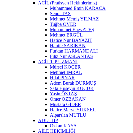
ACİL (Pratisyen Hekimlerimiz)
Muhammed Emin KARACA
Şenol TAŞ
Mehmet Memiş YILMAZ
Tuğba ÖVER
Muhammet Enes ATEŞ
Mehmet ERGÜL
Hatice Nur BAYAZIT
Hanife SARIKAN
Furkan HARMANDALI
Filiz Nur ASLANTAŞ
ACİL TIP UZMANI
Mürsel KOÇER
Mehmet İMRAL
Hilal PINAR
Adem Burak DURMUŞ
Safa Hüseyin KÜÇÜK
Yasin ÖZTAŞ
Ömer ÖZBAKAN
Mustafa GİDER
Hatice Merve YÜKSEL
Alparslan MUTLU
ADLİ TIP
Özkan KAYA
AİLE HEKİMLİĞİ