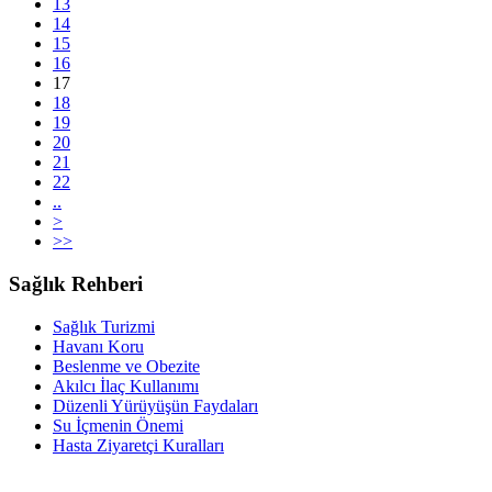
13
14
15
16
17
18
19
20
21
22
..
>
>>
Sağlık Rehberi
Sağlık Turizmi
Havanı Koru
Beslenme ve Obezite
Akılcı İlaç Kullanımı
Düzenli Yürüyüşün Faydaları
Su İçmenin Önemi
Hasta Ziyaretçi Kuralları