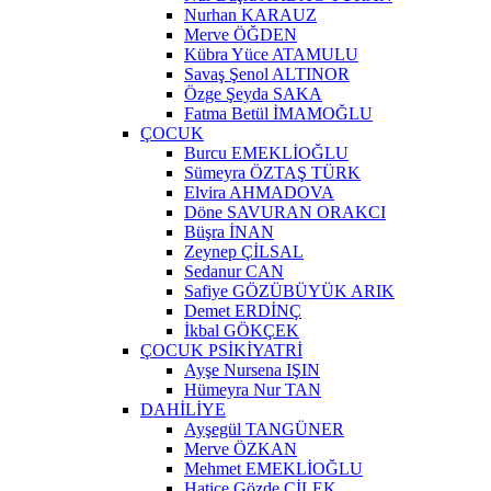
Nurhan KARAUZ
Merve ÖĞDEN
Kübra Yüce ATAMULU
Savaş Şenol ALTINOR
Özge Şeyda SAKA
Fatma Betül İMAMOĞLU
ÇOCUK
Burcu EMEKLİOĞLU
Sümeyra ÖZTAŞ TÜRK
Elvira AHMADOVA
Döne SAVURAN ORAKCI
Büşra İNAN
Zeynep ÇİLSAL
Sedanur CAN
Safiye GÖZÜBÜYÜK ARIK
Demet ERDİNÇ
İkbal GÖKÇEK
ÇOCUK PSİKİYATRİ
Ayşe Nursena IŞIN
Hümeyra Nur TAN
DAHİLİYE
Ayşegül TANGÜNER
Merve ÖZKAN
Mehmet EMEKLİOĞLU
Hatice Gözde ÇİLEK