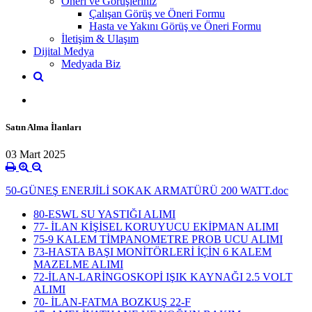
Öneri ve Görüşleriniz
Çalışan Görüş ve Öneri Formu
Hasta ve Yakını Görüş ve Öneri Formu
İletişim & Ulaşım
Dijital Medya
Medyada Biz
Satın Alma İlanları
03 Mart 2025
50-GÜNEŞ ENERJİLİ SOKAK ARMATÜRÜ 200 WATT.doc
80-ESWL SU YASTIĞI ALIMI
77- İLAN KİŞİSEL KORUYUCU EKİPMAN ALIMI
75-9 KALEM TİMPANOMETRE PROB UCU ALIMI
73-HASTA BAŞI MONİTÖRLERİ İÇİN 6 KALEM
MAZELME ALIMI
72-İLAN-LARİNGOSKOPİ IŞIK KAYNAĞI 2.5 VOLT
ALIMI
70- İLAN-FATMA BOZKUŞ 22-F