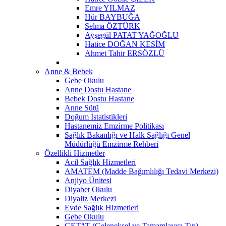
Emre YILMAZ
Hür BAYBUĞA
Selma ÖZTÜRK
Ayşegül PATAT YAĞOĞLU
Hatice DOĞAN KESİM
Ahmet Tahir ERSÖZLÜ
Anne & Bebek
Gebe Okulu
Anne Dostu Hastane
Bebek Dostu Hastane
Anne Sütü
Doğum İstatistikleri
Hastanemiz Emzirme Politikası
Sağlık Bakanlığı ve Halk Sağlığı Genel
Müdürlüğü Emzirme Rehberi
Özellikli Hizmetler
Acil Sağlık Hizmetleri
AMATEM (Madde Bağımlılığı Tedavi Merkezi)
Anjiyo Ünitesi
Diyabet Okulu
Diyaliz Merkezi
Evde Sağlık Hizmetleri
Gebe Okulu
GETAT (Geleneksel ve Tamamlayıcı Tıp)