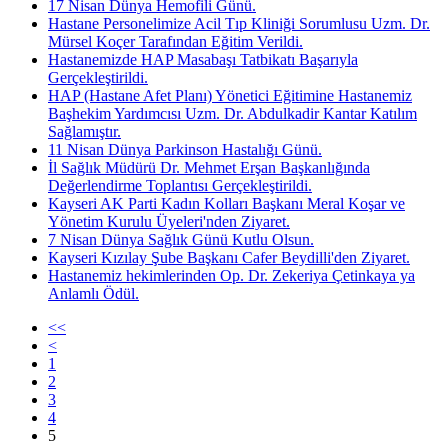
17 Nisan Dünya Hemofili Günü.
Hastane Personelimize Acil Tıp Kliniği Sorumlusu Uzm. Dr.
Mürsel Koçer Tarafından Eğitim Verildi.
Hastanemizde HAP Masabaşı Tatbikatı Başarıyla
Gerçekleştirildi.
HAP (Hastane Afet Planı) Yönetici Eğitimine Hastanemiz
Başhekim Yardımcısı Uzm. Dr. Abdulkadir Kantar Katılım
Sağlamıştır.
11 Nisan Dünya Parkinson Hastalığı Günü.
İl Sağlık Müdürü Dr. Mehmet Erşan Başkanlığında
Değerlendirme Toplantısı Gerçekleştirildi.
Kayseri AK Parti Kadın Kolları Başkanı Meral Koşar ve
Yönetim Kurulu Üyeleri'nden Ziyaret.
7 Nisan Dünya Sağlık Günü Kutlu Olsun.
Kayseri Kızılay Şube Başkanı Cafer Beydilli'den Ziyaret.
Hastanemiz hekimlerinden Op. Dr. Zekeriya Çetinkaya ya
Anlamlı Ödül.
<<
<
1
2
3
4
5