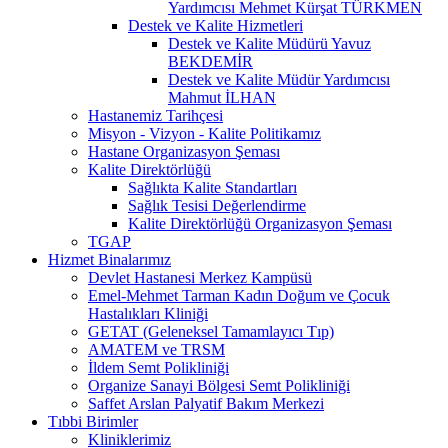
Yardımcısı Mehmet Kürşat TÜRKMEN
Destek ve Kalite Hizmetleri
Destek ve Kalite Müdürü Yavuz
BEKDEMİR
Destek ve Kalite Müdür Yardımcısı
Mahmut İLHAN
Hastanemiz Tarihçesi
Misyon - Vizyon - Kalite Politikamız
Hastane Organizasyon Şeması
Kalite Direktörlüğü
Sağlıkta Kalite Standartları
Sağlık Tesisi Değerlendirme
Kalite Direktörlüğü Organizasyon Şeması
TGAP
Hizmet Binalarımız
Devlet Hastanesi Merkez Kampüsü
Emel-Mehmet Tarman Kadın Doğum ve Çocuk
Hastalıkları Kliniği
GETAT (Geleneksel Tamamlayıcı Tıp)
AMATEM ve TRSM
İldem Semt Polikliniği
Organize Sanayi Bölgesi Semt Polikliniği
Saffet Arslan Palyatif Bakım Merkezi
Tıbbi Birimler
Kliniklerimiz