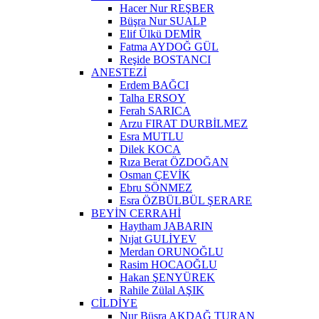
Hacer Nur REŞBER
Büşra Nur SUALP
Elif Ülkü DEMİR
Fatma AYDOĞ GÜL
Reşide BOSTANCI
ANESTEZİ
Erdem BAĞCI
Talha ERSOY
Ferah SARICA
Arzu FIRAT DURBİLMEZ
Esra MUTLU
Dilek KOCA
Rıza Berat ÖZDOĞAN
Osman ÇEVİK
Ebru SÖNMEZ
Esra ÖZBÜLBÜL ŞERARE
BEYİN CERRAHİ
Haytham JABARIN
Nıjat GULİYEV
Merdan ORUNOĞLU
Rasim HOCAOĞLU
Hakan ŞENYÜREK
Rahile Zülal AŞIK
CİLDİYE
Nur Büşra AKDAĞ TURAN