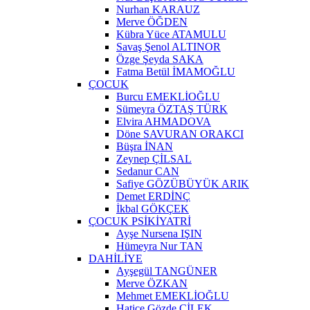
Nurhan KARAUZ
Merve ÖĞDEN
Kübra Yüce ATAMULU
Savaş Şenol ALTINOR
Özge Şeyda SAKA
Fatma Betül İMAMOĞLU
ÇOCUK
Burcu EMEKLİOĞLU
Sümeyra ÖZTAŞ TÜRK
Elvira AHMADOVA
Döne SAVURAN ORAKCI
Büşra İNAN
Zeynep ÇİLSAL
Sedanur CAN
Safiye GÖZÜBÜYÜK ARIK
Demet ERDİNÇ
İkbal GÖKÇEK
ÇOCUK PSİKİYATRİ
Ayşe Nursena IŞIN
Hümeyra Nur TAN
DAHİLİYE
Ayşegül TANGÜNER
Merve ÖZKAN
Mehmet EMEKLİOĞLU
Hatice Gözde ÇİLEK