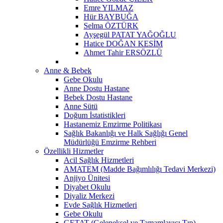
Emre YILMAZ
Hür BAYBUĞA
Selma ÖZTÜRK
Ayşegül PATAT YAĞOĞLU
Hatice DOĞAN KESİM
Ahmet Tahir ERSÖZLÜ
Anne & Bebek
Gebe Okulu
Anne Dostu Hastane
Bebek Dostu Hastane
Anne Sütü
Doğum İstatistikleri
Hastanemiz Emzirme Politikası
Sağlık Bakanlığı ve Halk Sağlığı Genel
Müdürlüğü Emzirme Rehberi
Özellikli Hizmetler
Acil Sağlık Hizmetleri
AMATEM (Madde Bağımlılığı Tedavi Merkezi)
Anjiyo Ünitesi
Diyabet Okulu
Diyaliz Merkezi
Evde Sağlık Hizmetleri
Gebe Okulu
GETAT (Geleneksel ve Tamamlayıcı Tıp)