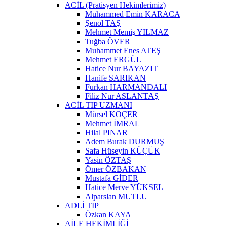
ACİL (Pratisyen Hekimlerimiz)
Muhammed Emin KARACA
Şenol TAŞ
Mehmet Memiş YILMAZ
Tuğba ÖVER
Muhammet Enes ATEŞ
Mehmet ERGÜL
Hatice Nur BAYAZIT
Hanife SARIKAN
Furkan HARMANDALI
Filiz Nur ASLANTAŞ
ACİL TIP UZMANI
Mürsel KOÇER
Mehmet İMRAL
Hilal PINAR
Adem Burak DURMUŞ
Safa Hüseyin KÜÇÜK
Yasin ÖZTAŞ
Ömer ÖZBAKAN
Mustafa GİDER
Hatice Merve YÜKSEL
Alparslan MUTLU
ADLİ TIP
Özkan KAYA
AİLE HEKİMLİĞİ