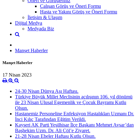
Öneri ve Görüşleriniz
Çalışan Görüş ve Öneri Formu
Hasta ve Yakını Görüş ve Öneri Formu
İletişim & Ulaşım
Dijital Medya
Medyada Biz
Manşet Haberler
Manşet Haberler
17 Nisan 2023
24-30 Nisan Dünya Aşı Haftası.
Türkiye Büyük Millet Meclisinin açılışının 106. yıl dönümü
ile 23 Nisan Ulusal Egemenlik ve Çocuk Bayramı Kutlu
Olsun.
Hastanemiz Personeline Enfeksiyon Hastalıkları Uzmanı Dr.
İnci Kılıç Tarafından Eğitim Verildi.
Kayseri AK Parti Yeşilhisar İlçe Başkanı Mehmet Avşar’dan
Başhekim Uzm. Dr. Ali Çöl’e Ziyaret.
21-28 Nisan Ebeler Haftası Kutlu Olsun.